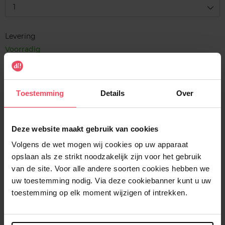
1
Levering
Voorradig
In winkelmandje
Toestemming
Details
Over
Gratis levering bij aankoop van min. 35€.
Gratis retour in je winkelpunt
Deze website maakt gebruik van cookies
Verzending binnen 24u
Volgens de wet mogen wij cookies op uw apparaat
opslaan als ze strikt noodzakelijk zijn voor het gebruik
van de site. Voor alle andere soorten cookies hebben we
uw toestemming nodig. Via deze cookiebanner kunt u uw
Beschrijving
toestemming op elk moment wijzigen of intrekken.
Gebruiksadvies