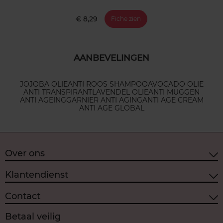
€ 8,29
Fiche zien
AANBEVELINGEN
JOJOBA OLIE
ANTI ROOS SHAMPOO
AVOCADO OLIE
ANTI TRANSPIRANT
LAVENDEL OLIE
ANTI MUGGEN
ANTI AGEING
GARNIER ANTI AGING
ANTI AGE CREAM
ANTI AGE GLOBAL
Over ons
Klantendienst
Contact
Betaal veilig