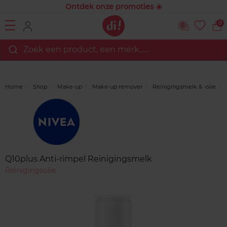
Ontdek onze promoties ☀️
0
Zoek een product, een merk…...
Home
Shop
Make-up
Make-up remover
Reinigingsmelk & -olie
Merk
Reviews
Q10plus Anti-rimpel Reinigingsmelk
Reinigingsolie