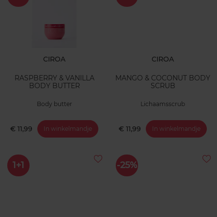
CIROA
CIROA
RASPBERRY & VANILLA
MANGO & COCONUT BODY
BODY BUTTER
SCRUB
Body butter
Lichaamsscrub
€ 11,99
€ 11,99
In winkelmandje
In winkelmandje
1+1
-25%