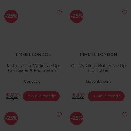
-25%
-25%
RIMMEL LONDON
RIMMEL LONDON
Multi-Tasker Wake Me Up
Oh My Gloss Butter Me Up
Concealer & Foundation
Lip Butter
Concealer
Lippenbalsem
€ 12,74
€ 9,74
In winkelmandje
In winkelmandje
€ 16,99
€ 12,99
-25%
-25%