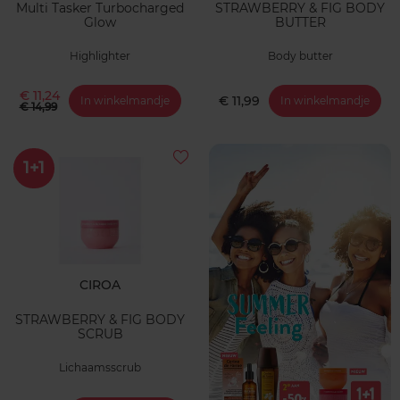
Multi Tasker Turbocharged
STRAWBERRY & FIG BODY
Glow
BUTTER
Highlighter
Body butter
€ 11,24
€ 11,99
In winkelmandje
In winkelmandje
€ 14,99
1+1
CIROA
STRAWBERRY & FIG BODY
SCRUB
Lichaamsscrub