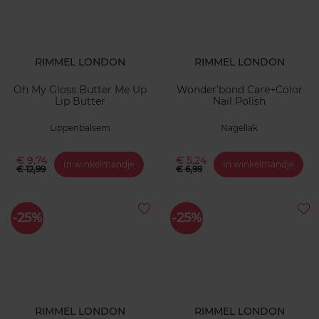
RIMMEL LONDON
RIMMEL LONDON
Oh My Gloss Butter Me Up
Wonder'bond Care+Color
Lip Butter
Nail Polish
Lippenbalsem
Nagellak
€ 9,74
€ 5,24
In winkelmandje
In winkelmandje
€ 12,99
€ 6,99
-25%
-25%
RIMMEL LONDON
RIMMEL LONDON