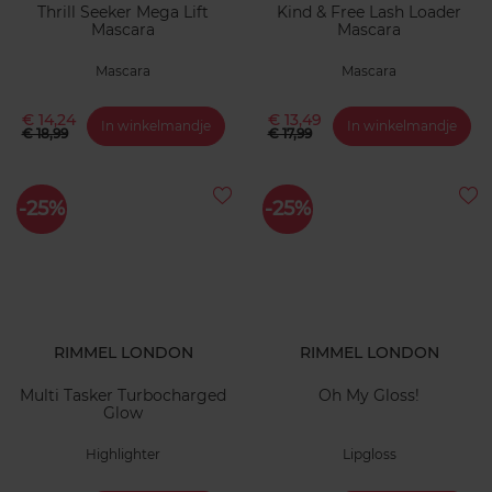
Thrill Seeker Mega Lift
Kind & Free Lash Loader
Mascara
Mascara
Mascara
Mascara
€ 14,24
€ 13,49
In winkelmandje
In winkelmandje
€ 18,99
€ 17,99
-25%
-25%
RIMMEL LONDON
RIMMEL LONDON
Multi Tasker Turbocharged
Oh My Gloss!
Glow
Highlighter
Lipgloss