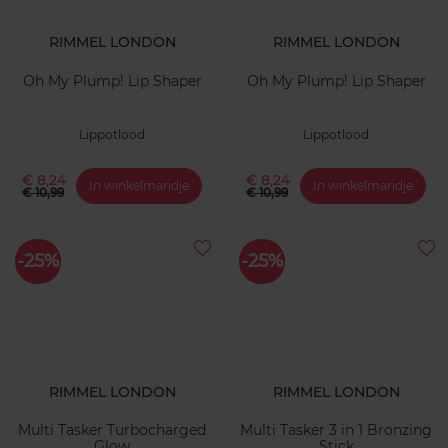
RIMMEL LONDON
RIMMEL LONDON
Oh My Plump! Lip Shaper
Oh My Plump! Lip Shaper
Lippotlood
Lippotlood
€ 8,24
€ 8,24
In winkelmandje
In winkelmandje
€ 10,99
€ 10,99
-25%
-25%
RIMMEL LONDON
RIMMEL LONDON
Multi Tasker Turbocharged
Multi Tasker 3 in 1 Bronzing
Glow
Stick