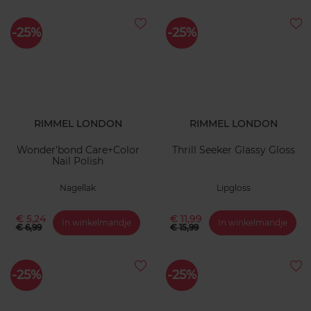
-25%
-25%
RIMMEL LONDON
RIMMEL LONDON
Wonder'bond Care+Color
Thrill Seeker Glassy Gloss
Nail Polish
Nagellak
Lipgloss
€ 5,24
€ 11,99
In winkelmandje
In winkelmandje
€ 6,99
€ 15,99
-25%
-25%