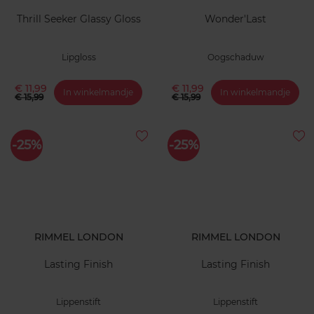
Thrill Seeker Glassy Gloss
Wonder'Last
Lipgloss
Oogschaduw
€ 11,99
€ 11,99
In winkelmandje
In winkelmandje
€ 15,99
€ 15,99
-25%
-25%
RIMMEL LONDON
RIMMEL LONDON
Lasting Finish
Lasting Finish
Lippenstift
Lippenstift