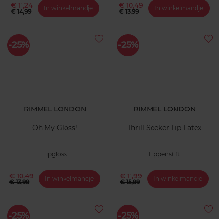
€ 11,24
€ 10,49
In winkelmandje
In winkelmandje
€ 14,99
€ 13,99
-25%
-25%
RIMMEL LONDON
RIMMEL LONDON
Oh My Gloss!
Thrill Seeker Lip Latex
Lipgloss
Lippenstift
€ 10,49
€ 11,99
In winkelmandje
In winkelmandje
€ 13,99
€ 15,99
-25%
-25%