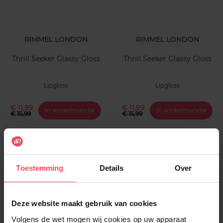
RIMMEL LONDON
RIMMEL LONDON
Thrill Seeker Glassy Gloss
Thrill Seeker Glassy Gloss
Lipgloss
Lipgloss
€ 11,99
€ 11,99
In winkelmandje
In winkelmandje
€ 15,99
€ 15,99
-25%
-25%
Toestemming
Details
Over
Deze website maakt gebruik van cookies
RIMMEL LONDON
RIMMEL LONDON
Volgens de wet mogen wij cookies op uw apparaat