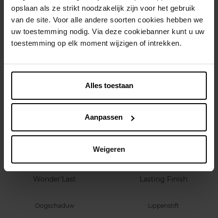
opslaan als ze strikt noodzakelijk zijn voor het gebruik
Thrill Seeker Glassy Gloss
Thrill Seeker Glassy Gloss
van de site. Voor alle andere soorten cookies hebben we
uw toestemming nodig. Via deze cookiebanner kunt u uw
Lipgloss
Lipgloss
toestemming op elk moment wijzigen of intrekken.
€ 11,99
€ 11,99
In winkelmandje
In winkelmandje
€ 15,99
€ 15,99
Alles toestaan
-25%
-25%
Aanpassen
Weigeren
RIMMEL LONDON
RIMMEL LONDON
Wonder'Last
Lasting Finish
Oogschaduw
Lippenstift