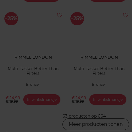
-25%
-25%
RIMMEL LONDON
RIMMEL LONDON
Multi-Tasker Better Than
Multi-Tasker Better Than
Filters
Filters
Bronzer
Bronzer
€ 14,99
€ 14,99
In winkelmandje
In winkelmandje
€ 19,99
€ 19,99
63 producten op 664
Meer producten tonen