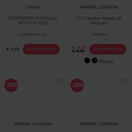
CIROA
RIMMEL LONDON
RASPBERRY & VANILLA
Thrill Seeker Mega Lift
BODY SCRUB
Mascara
Lichaamsscrub
Mascara
€ 14,24
€ 11,99
In winkelmandje
In winkelmandje
€ 18,99
Meer zien
-25%
-25%
RIMMEL LONDON
RIMMEL LONDON