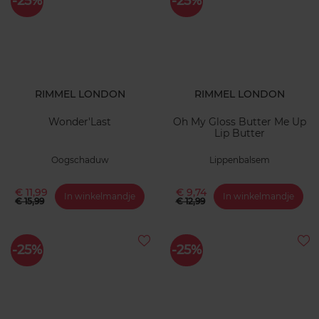
-25%
-25%
RIMMEL LONDON
RIMMEL LONDON
Wonder'Last
Oh My Gloss Butter Me Up
Lip Butter
Oogschaduw
Lippenbalsem
€ 11,99
€ 9,74
In winkelmandje
In winkelmandje
€ 15,99
€ 12,99
-25%
-25%