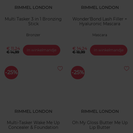
RIMMEL LONDON
RIMMEL LONDON
Multi Tasker 3 in 1 Bronzing
Wonder'Bond Lash Filler +
Stick
Hyaluronic Mascara
Bronzer
Mascara
€ 11,24
€ 14,24
In winkelmandje
In winkelmandje
€ 14,99
€ 18,99
-25%
-25%
RIMMEL LONDON
RIMMEL LONDON
Multi-Tasker Wake Me Up
Oh My Gloss Butter Me Up
Concealer & Foundation
Lip Butter