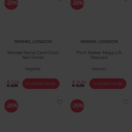
-25%
-25%
RIMMEL LONDON
RIMMEL LONDON
Wonder'bond Care+Color
Thrill Seeker Mega Lift
Nail Polish
Mascara
Nagellak
Mascara
€ 5,24
€ 14,24
In winkelmandje
In winkelmandje
€ 6,99
€ 18,99
-25%
-25%