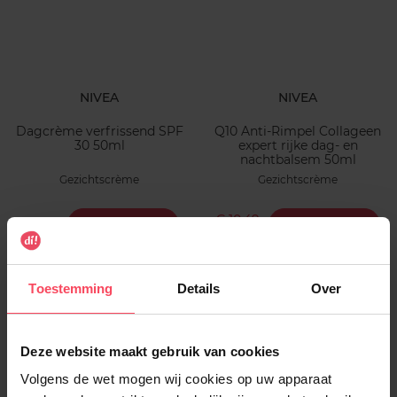
NIVEA
NIVEA
Dagcrème verfrissend SPF
Q10 Anti-Rimpel Collageen
30 50ml
expert rijke dag- en
nachtbalsem 50ml
Gezichtscrème
Gezichtscrème
€ 10,49
€ 9,79
In winkelmandje
In winkelmandje
€ 17,49
Toestemming
Details
Over
Deze website maakt gebruik van cookies
Volgens de wet mogen wij cookies op uw apparaat