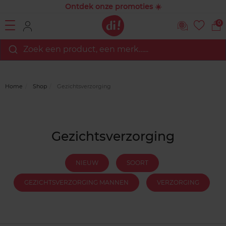
Ontdek onze promoties ☀️
0
Zoek een product, een merk…...
Home
Shop
Gezichtsverzorging
Gezichtsverzorging
NIEUW
SOORT
GEZICHTSVERZORGING MANNEN
VERZORGING