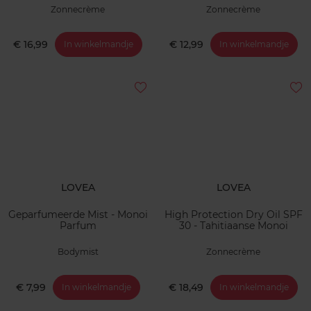
Zonnecrème
Zonnecrème
€ 16,99
€ 12,99
In winkelmandje
In winkelmandje
LOVEA
LOVEA
Geparfumeerde Mist - Monoi
High Protection Dry Oil SPF
Parfum
30 - Tahitiaanse Monoi
Bodymist
Zonnecrème
€ 7,99
€ 18,49
In winkelmandje
In winkelmandje