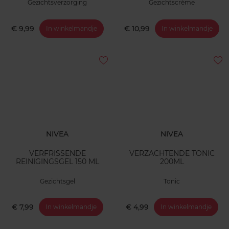
Gezichtsverzorging
Gezichtscrème
€ 9,99
€ 10,99
In winkelmandje
In winkelmandje
NIVEA
NIVEA
VERFRISSENDE
VERZACHTENDE TONIC
REINIGINGSGEL 150 ML
200ML
Gezichtsgel
Tonic
€ 7,99
€ 4,99
In winkelmandje
In winkelmandje