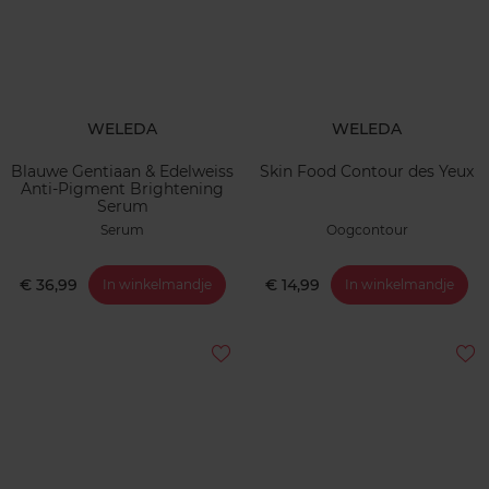
WELEDA
WELEDA
Blauwe Gentiaan & Edelweiss
Skin Food Contour des Yeux
Anti-Pigment Brightening
Serum
Serum
Oogcontour
€ 36,99
€ 14,99
In winkelmandje
In winkelmandje