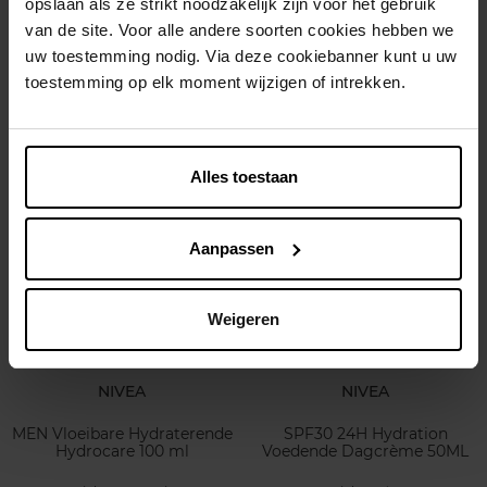
opslaan als ze strikt noodzakelijk zijn voor het gebruik
L’ORÉAL PARIS
NIVEA
van de site. Voor alle andere soorten cookies hebben we
Filler Glass Skin Hydrogel
MEN Gevoelige kalmerende
uw toestemming nodig. Via deze cookiebanner kunt u uw
Glow Mask
vloeibare moisturizer
toestemming op elk moment wijzigen of intrekken.
Sensitive 100 ml
Gezichtsmasker
Gezichtsverzorging
€ 7,99
€ 9,99
In winkelmandje
In winkelmandje
Alles toestaan
Aanpassen
Weigeren
NIVEA
NIVEA
MEN Vloeibare Hydraterende
SPF30 24H Hydration
Hydrocare 100 ml
Voedende Dagcrème 50ML