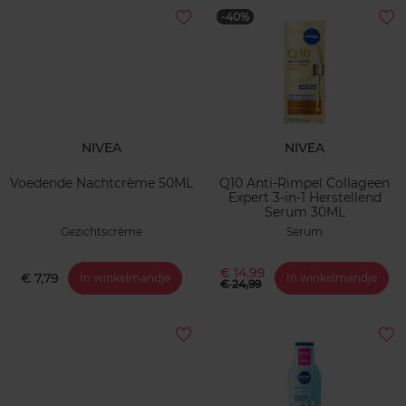
-40%
NIVEA
NIVEA
Voedende Nachtcrème 50ML
Q10 Anti-Rimpel Collageen
Expert 3-in-1 Herstellend
Serum 30ML
Gezichtscrème
Serum
€ 14,99
€ 7,79
In winkelmandje
In winkelmandje
€ 24,99