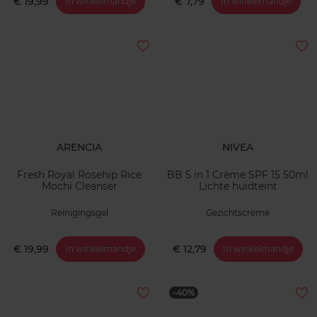
€ 19,99
€ 7,79
In winkelmandje
In winkelmandje
ARENCIA
NIVEA
Fresh Royal Rosehip Rice
BB 5 in 1 Crème SPF 15 50ml
Mochi Cleanser
Lichte huidteint
Reinigingsgel
Gezichtscrème
€ 19,99
€ 12,79
In winkelmandje
In winkelmandje
-40%