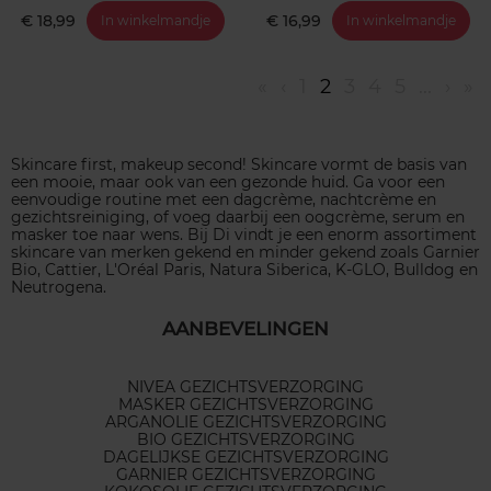
€ 18,99
€ 16,99
In winkelmandje
In winkelmandje
«
‹
1
2
3
4
5
...
›
»
Skincare first, makeup second! Skincare vormt de basis van
een mooie, maar ook van een gezonde huid. Ga voor een
eenvoudige routine met een dagcrème, nachtcrème en
gezichtsreiniging, of voeg daarbij een oogcrème, serum en
masker toe naar wens. Bij Di vindt je een enorm assortiment
skincare van merken gekend en minder gekend zoals Garnier
Bio, Cattier, L'Oréal Paris, Natura Siberica, K-GLO, Bulldog en
Neutrogena.
AANBEVELINGEN
NIVEA GEZICHTSVERZORGING
MASKER GEZICHTSVERZORGING
ARGANOLIE GEZICHTSVERZORGING
BIO GEZICHTSVERZORGING
DAGELIJKSE GEZICHTSVERZORGING
GARNIER GEZICHTSVERZORGING