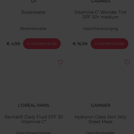
DI
GARNIER
Rozenwater
Vitamine C* Wonder Tint
SPF 50+ medium
Bloemenwater
Gezichtsverzorging
€ 4,99
€ 16,99
In winkelmandje
In winkelmandje
L’ORÉAL PARIS
GARNIER
Revitalift Daily Fluid SPF 30
Hyaluron Glass Skin Jelly
Vitamine C*
Sheet Mask
Gezichtsverzorging
Gezichtsmasker