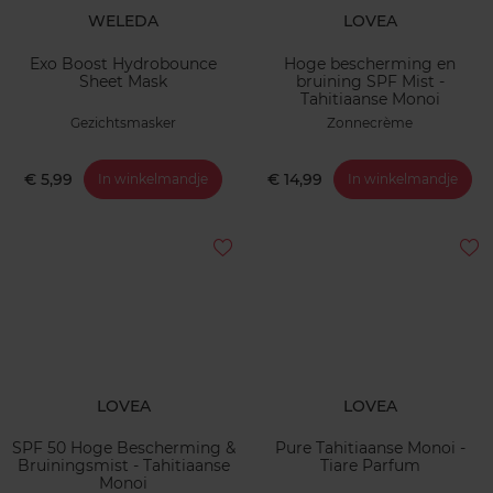
WELEDA
LOVEA
Exo Boost Hydrobounce
Hoge bescherming en
Sheet Mask
bruining SPF Mist -
Tahitiaanse Monoi
Gezichtsmasker
Zonnecrème
€ 5,99
€ 14,99
In winkelmandje
In winkelmandje
LOVEA
LOVEA
SPF 50 Hoge Bescherming &
Pure Tahitiaanse Monoi -
Bruiningsmist - Tahitiaanse
Tiare Parfum
Monoi