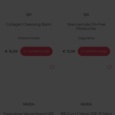
QA
QA
Collagen Cleansing Balm
Niacinamide Oil-Free
Moisturiser
Ontschminker
Dagcrème
€ 16,99
€ 13,99
In winkelmandje
In winkelmandje
NIVEA
NIVEA
Dagcrème Verzachtend SPF
BB 5 in 1 Crème SPF 15 50ml