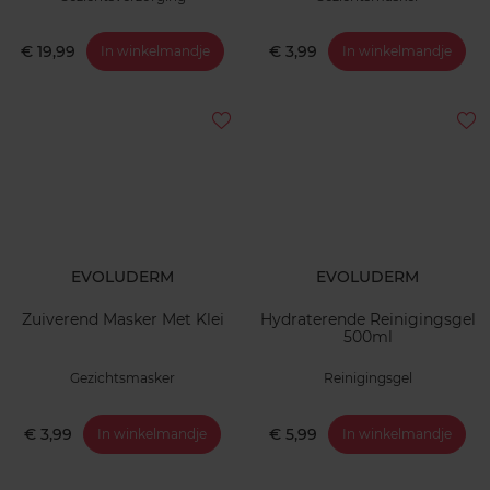
€ 19,99
€ 3,99
In winkelmandje
In winkelmandje
EVOLUDERM
EVOLUDERM
Zuiverend Masker Met Klei
Hydraterende Reinigingsgel
500ml
Gezichtsmasker
Reinigingsgel
€ 3,99
€ 5,99
In winkelmandje
In winkelmandje