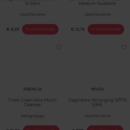
15 50ml
Medium Huidteint
Gezichtscrème
Gezichtscrème
€ 8,29
€ 12,79
In winkelmandje
In winkelmandje
ARENCIA
NIVEA
Fresh Green Rice Mochi
Dagcrème Verzorging SPF15
Cleanser
50ML
Reinigingsgel
Gezichtscrème