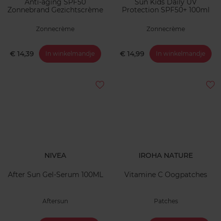
Anti-aging SPF50
Sun Kids Daily UV
Zonnebrand Gezichtscrème
Protection SPF50+ 100ml
Zonnecrème
Zonnecrème
€ 14,39
€ 14,99
In winkelmandje
In winkelmandje
NIVEA
IROHA NATURE
After Sun Gel-Serum 100ML
Vitamine C Oogpatches
Aftersun
Patches