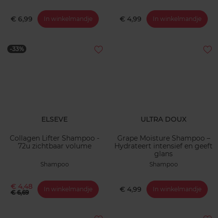
€ 6,99
€ 4,99
In winkelmandje
In winkelmandje
-33%
ELSEVE
ULTRA DOUX
Collagen Lifter Shampoo -
Grape Moisture Shampoo –
72u zichtbaar volume
Hydrateert intensief en geeft
glans
Shampoo
Shampoo
€ 4,48
€ 4,99
In winkelmandje
In winkelmandje
€ 6,69