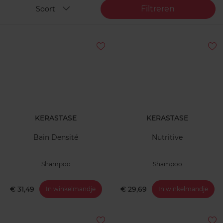
Filtreren
Soort
KERASTASE
KERASTASE
Bain Densité
Nutritive
Shampoo
Shampoo
€ 31,49
€ 29,69
In winkelmandje
In winkelmandje