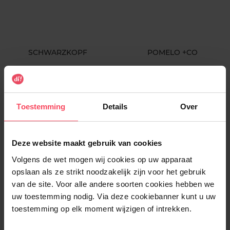
SCHWARZKOPF
POMELO +CO
Shampoo Anti-Roos 400ML
Molecular Repair Shampoo
Shampoo
Shampoo
Toestemming
Details
Over
€ 3,99
€ 18,89
In winkelmandje
In winkelmandje
Deze website maakt gebruik van cookies
Volgens de wet mogen wij cookies op uw apparaat
opslaan als ze strikt noodzakelijk zijn voor het gebruik
van de site. Voor alle andere soorten cookies hebben we
uw toestemming nodig. Via deze cookiebanner kunt u uw
toestemming op elk moment wijzigen of intrekken.