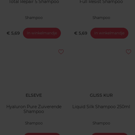
Total Repair 5 Shampoo
Full Resist Shampoo
Shampoo
Shampoo
€ 5,69
€ 5,69
In winkelmandje
In winkelmandje
ELSEVE
GLISS KUR
Hyaluron Pure Zuiverende
Liquid Silk Shampoo 250ml
Shampoo
Shampoo
Shampoo