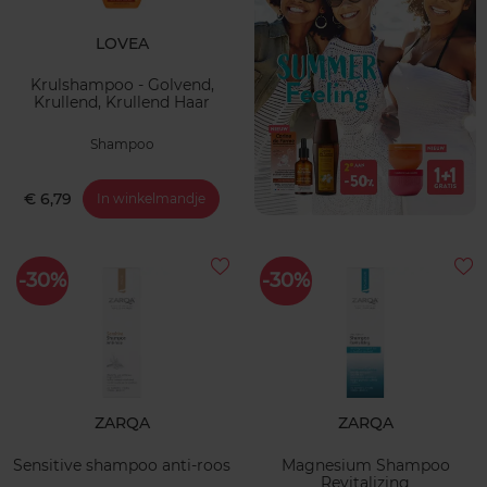
LOVEA
Krulshampoo - Golvend,
Krullend, Krullend Haar
Shampoo
€ 6,79
In winkelmandje
-30%
-30%
ZARQA
ZARQA
Sensitive shampoo anti-roos
Magnesium Shampoo
Revitalizing