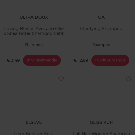
ULTRA DOUX
QA
Loving Blends Avocado Olie
Clarifying Shampoo
& Shea Boter Shampoo Refill
Shampoo
Shampoo
€ 3,49
€ 12,99
In winkelmandje
In winkelmandje
ELSEVE
GLISS KUR
Fiber Booster Anti-
Full Hair Wonder Shampoo