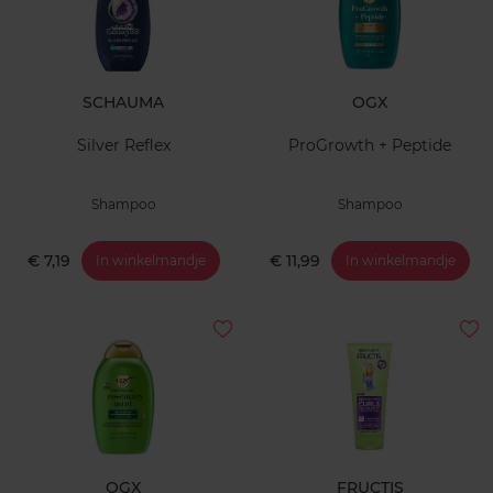
SCHAUMA
OGX
Silver Reflex
ProGrowth + Peptide
Shampoo
Shampoo
€ 7,19
€ 11,99
In winkelmandje
In winkelmandje
OGX
FRUCTIS