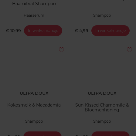
Haaruitval Shampoo
Haarserum
Shampoo
€ 10,99
€ 4,99
In winkelmandje
In winkelmandje
ULTRA DOUX
ULTRA DOUX
Kokosmelk & Macadamia
Sun-Kissed Chamomile &
Bloemenhoning
Shampoo
Shampoo