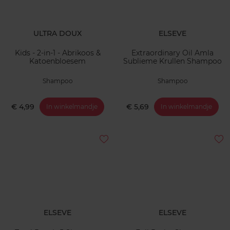
ULTRA DOUX
ELSEVE
Kids - 2-in-1 - Abrikoos &
Extraordinary Oil Amla
Katoenbloesem
Sublieme Krullen Shampoo
Shampoo
Shampoo
€ 4,99
€ 5,69
In winkelmandje
In winkelmandje
ELSEVE
ELSEVE