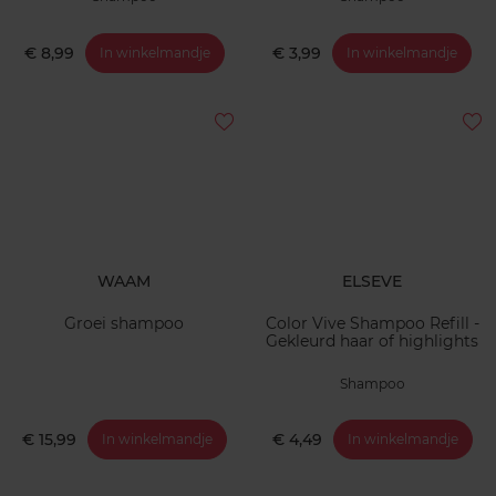
€ 8,99
€ 3,99
In winkelmandje
In winkelmandje
WAAM
ELSEVE
Groei shampoo
Color Vive Shampoo Refill -
Gekleurd haar of highlights
Shampoo
€ 15,99
€ 4,49
In winkelmandje
In winkelmandje