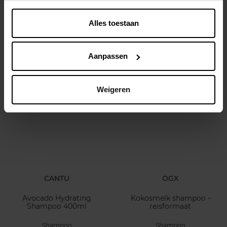
ULTRA DOUX
ULTRA DOUX
Honing Goud Shampoo
Loving Blends Kamille &
Alles toestaan
Refill
Bloemenhoning Shampoo
Refill
Shampoo
Shampoo
Aanpassen
€ 3,49
€ 3,49
In winkelmandje
In winkelmandje
Weigeren
CANTU
OGX
Avocado Hydrating
Kokosmelk shampoo -
Shampoo 400ml
reisformaat
Shampoo
Shampoo