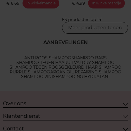
€ 6,69
€ 4,99
In winkelmandje
In winkelmandje
63 producten op 141
Meer producten tonen
AANBEVELINGEN
ANTI ROOS SHAMPOO
SHAMPOO BARS
SHAMPOO TEGEN HAARUITVAL
DRY SHAMPOO
SHAMPOO TEGEN ROOS
GEKLEURD HAAR SHAMPOO
PURPLE SHAMPOO
ARGAN OIL REPAIRING SHAMPOO
SHAMPOO 2IN1
SHAMPOOING HYDRATANT
Over ons
Klantendienst
Contact