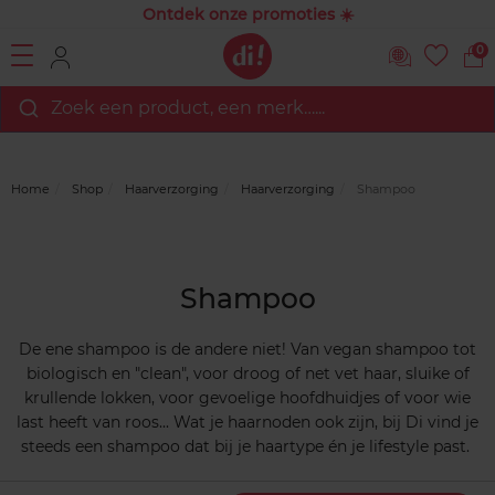
Ontdek onze promoties ☀️
0
Zoek een product, een merk…...
Home
Shop
Haarverzorging
Haarverzorging
Shampoo
Shampoo
De ene shampoo is de andere niet! Van vegan shampoo tot
biologisch en "clean", voor droog of net vet haar, sluike of
krullende lokken, voor gevoelige hoofdhuidjes of voor wie
last heeft van roos... Wat je haarnoden ook zijn, bij Di vind je
steeds een shampoo dat bij je haartype én je lifestyle past.