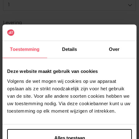
1
Levering
Voorradig
In winkelmandje
Toestemming
Details
Over
Gratis levering bij aankoop van min. 35€.
Gratis retour in je winkelpunt
Deze website maakt gebruik van cookies
Verzending binnen 24u
Volgens de wet mogen wij cookies op uw apparaat
opslaan als ze strikt noodzakelijk zijn voor het gebruik
van de site. Voor alle andere soorten cookies hebben we
uw toestemming nodig. Via deze cookiebanner kunt u uw
toestemming op elk moment wijzigen of intrekken.
Beschrijving
Kenmerken
Alles toestaan