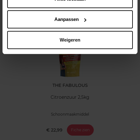
Klantereview
Aanpassen
Nog iets vergeten ?
Weigeren
THE FABULOUS
Citroenzuur 2,5kg
Schoonmaakmiddel
€ 22,99
Fiche zien