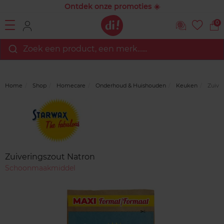
Ontdek onze promoties ☀️
0
Zoek een product, een merk…...
Home
Shop
Homecare
Onderhoud & Huishouden
Keuken
Zuiver
Merk
Reviews
Zuiveringszout Natron
Schoonmaakmiddel