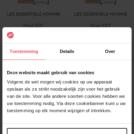
LES ESSENTIELS HOMME
LES ESSENTIELS HOMME
Hout EDT
Musc EDT
Eau de parfum
Eau de parfum
Toestemming
Details
Over
€ 9,99
€ 9,99
In winkelmandje
In winkelmandje
Deze website maakt gebruik van cookies
Volgens de wet mogen wij cookies op uw apparaat
opslaan als ze strikt noodzakelijk zijn voor het gebruik
van de site. Voor alle andere soorten cookies hebben we
uw toestemming nodig. Via deze cookiebanner kunt u uw
toestemming op elk moment wijzigen of intrekken.
LES ESSENTIELS HOMME
LES ESSENTIELS HOMME
Océan: EDT + Deo
Boisé: EDT + Deo