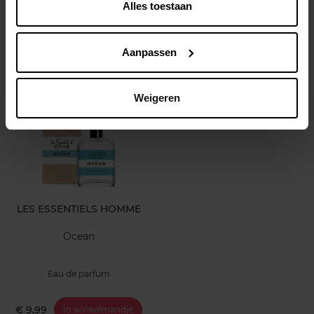
Alles toestaan
Beauty box
Beauty box
Aanpassen
€ 14,99
€ 14,99
In winkelmandje
In winkelmandje
Weigeren
LES ESSENTIELS HOMME
Ocean
Eau de parfum
€ 9,99
In winkelmandje