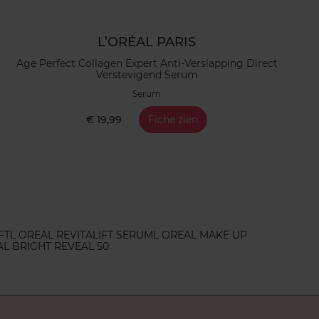
L’ORÉAL PARIS
Age Perfect Collagen Expert Anti-Verslapping Direct
Verstevigend Serum
Serum
€ 19,99
Fiche zien
FT
L OREAL REVITALIFT SERUM
L OREAL MAKE UP
AL BRIGHT REVEAL 50