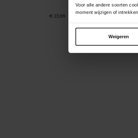
Voor alle andere soorten co
Nac
moment wijzigen of intrekken
€ 23,99
I
Weigeren