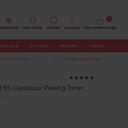
0
Nederlands
Mijn winkel
Wishlist
Account
Mijn winkelmandje
mecare
Promos
Merken
Folder
ing binnen 24u
Ontdek onze folder
Reviews
5
op
5
et 5% Glycolzuur Peeling Toner
ng