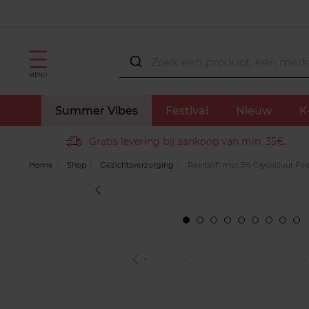
MENU
Summer Vibes
Festival
Nieuw
K
Gratis levering bij aankoop van min. 35€.
Home
Shop
Gezichtsverzorging
Revitalift met 5% Glycolzuur Pe