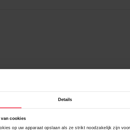
Details
AL PARIS
L’ORÉAL
 van cookies
 Action Anti-aging Nachtcrème
Revitalift Laser X3 Triple Ac
ies op uw apparaat opslaan als ze strikt noodzakelijk zijn voor 