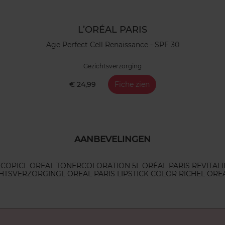
L’ORÉAL PARIS
Age Perfect Cell Renaissance - SPF 30
Gezichtsverzorging
€ 24,99
Fiche zien
AANBEVELINGEN
SCOPIC
L OREAL TONER
COLORATION 5
L ORÉAL PARIS REVITALI
HTSVERZORGING
L OREAL PARIS LIPSTICK COLOR RICHE
L ORE