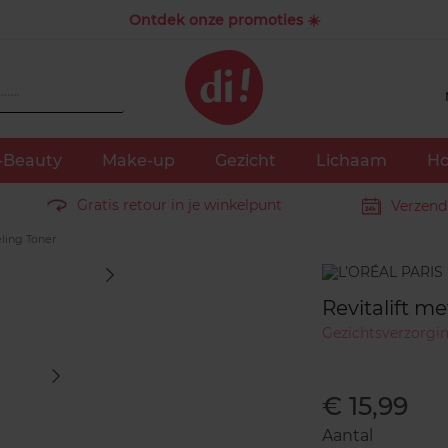
Ontdek onze promoties ☀️
-Beauty
Make-up
Gezicht
Lichaam
Ho
Gratis retour in je winkelpunt
Verzend
eling Toner
Merk
Revitalift m
Gezichtsverzorgi
€ 15,99
Aantal