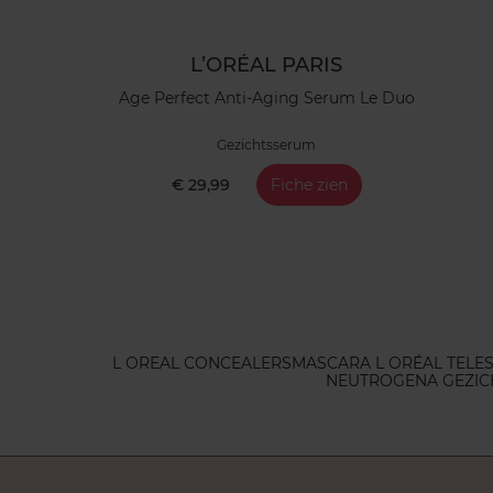
L’ORÉAL PARIS
Age Perfect Anti-Aging Serum Le Duo
Gezichtsserum
€ 29,99
Fiche zien
L OREAL CONCEALERS
MASCARA L ORÉAL TELE
NEUTROGENA GEZIC