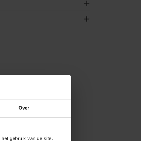
Over
 PARIS
tion Anti-aging crème SPF25
het gebruik van de site.