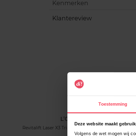
Kenmerken
Klantereview
Toestemming
L’ORÉ
Deze website maakt gebruik
Revitalift Laser X3 Triple
Volgens de wet mogen wij cook