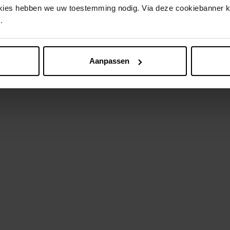
okies hebben we uw toestemming nodig. Via deze cookiebanner 
htcrème
Dagcr
.
n winkelmandje
€ 23,99
In 
Aanpassen
Nog iets vergeten ?