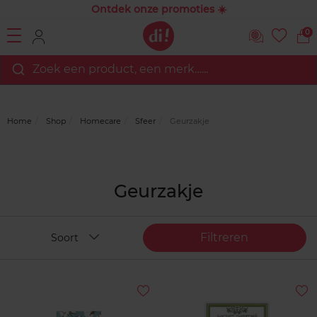
Ontdek onze promoties ☀️
0
Zoek een product, een merk…...
Home
Shop
Homecare
Sfeer
Geurzakje
Geurzakje
Filtreren
Soort