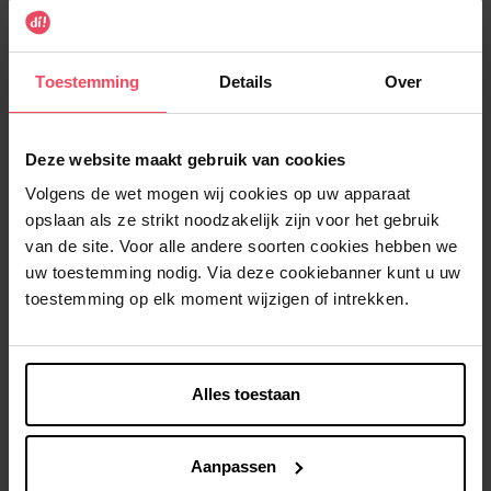
LE BLANC
LE BLANC
Le blanc geurzakje lavendel
Le blanc geurzakje rose art
deco
Toestemming
Details
Over
Geurzakje
Geurzakje
Deze website maakt gebruik van cookies
€ 3,99
€ 3,99
In winkelmandje
In winkelmandje
Volgens de wet mogen wij cookies op uw apparaat
opslaan als ze strikt noodzakelijk zijn voor het gebruik
van de site. Voor alle andere soorten cookies hebben we
uw toestemming nodig. Via deze cookiebanner kunt u uw
toestemming op elk moment wijzigen of intrekken.
LE BLANC
Alles toestaan
Le blanc geurzakje oranje
bloesem
Aanpassen