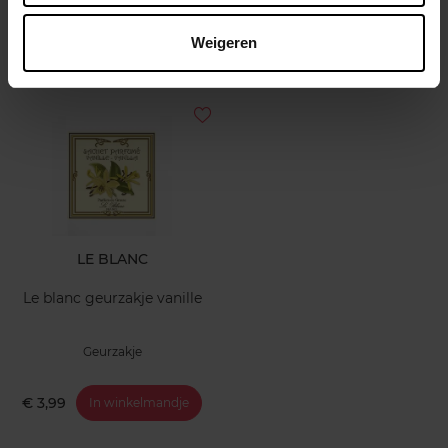
Geurzakje
Weigeren
€ 3,99
In winkelmandje
LE BLANC
Le blanc geurzakje vanille
Geurzakje
€ 3,99
In winkelmandje