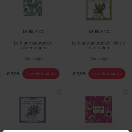
LE BLANC
LE BLANC
Le blanc geurzakje
Le blanc geurzakje lelietje-
katoenbloem
van-dalen
Geurzakje
Geurzakje
€ 3,99
€ 3,99
In winkelmandje
In winkelmandje