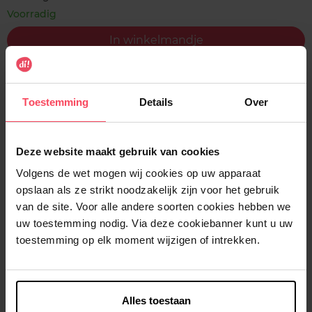
Voorradig
In winkelmandje
Gratis levering bij aankoop van min. 35€.
Gratis retour in je winkelpunt
Toestemming
Details
Over
Verzending binnen 24u
Deze website maakt gebruik van cookies
Volgens de wet mogen wij cookies op uw apparaat
opslaan als ze strikt noodzakelijk zijn voor het gebruik
Beschrijving
van de site. Voor alle andere soorten cookies hebben we
uw toestemming nodig. Via deze cookiebanner kunt u uw
toestemming op elk moment wijzigen of intrekken.
Gebruiksadvies
Alles toestaan
Kenmerken