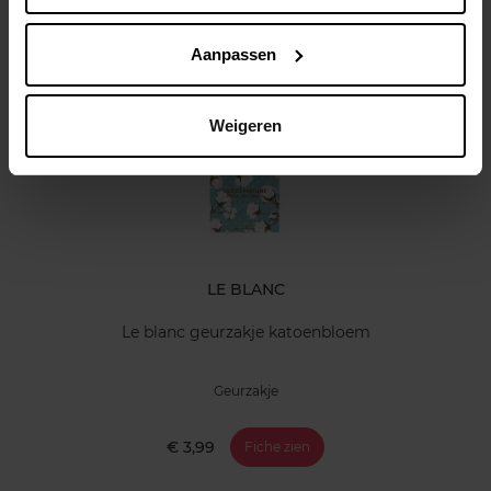
Klantereview
Aanpassen
Nog iets vergeten ?
Weigeren
LE BLANC
Le blanc geurzakje katoenbloem
Geurzakje
€ 3,99
Fiche zien