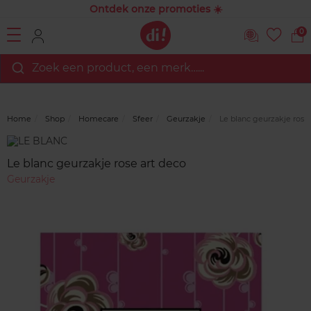
Ontdek onze promoties ☀️
0
Zoek een product, een merk…...
Home
Shop
Homecare
Sfeer
Geurzakje
Le blanc geurzakje rose 
Merk
Reviews
Le blanc geurzakje rose art deco
Geurzakje