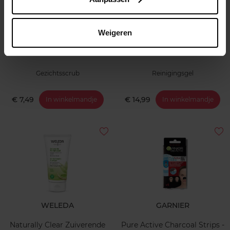
GARNIER
EAU PRECIEUSE
Weigeren
Pure Active Reinigingsgel
Eau Précieuse Lotion
Gezichtsscrub
Reinigingsgel
€ 7,49
€ 14,99
In winkelmandje
In winkelmandje
WELEDA
GARNIER
Naturally Clear Zuiverende
Pure Active Charcoal Strips -