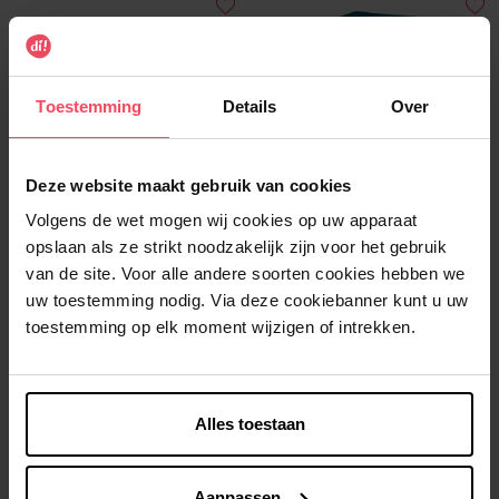
Toestemming
Details
Over
GARNIER
Deze website maakt gebruik van cookies
Botanische Dagcrème met
VisaPure Borstel tegen
Volgens de wet mogen wij cookies op uw apparaat
Groene Thee extract
onzuiverheden
opslaan als ze strikt noodzakelijk zijn voor het gebruik
Dagcrème
Reinigingsborstel
van de site. Voor alle andere soorten cookies hebben we
uw toestemming nodig. Via deze cookiebanner kunt u uw
Fiche zien
Fiche zien
toestemming op elk moment wijzigen of intrekken.
Alles toestaan
Aanpassen