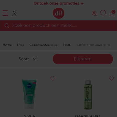
Ontdek onze promoties ☀️
0
Zoek een product, een merk…...
Home
Shop
Gezichtsverzorging
Soort
Matifiërende verzorging
Filtreren
Soort
NIVEA
GARNIER BIO