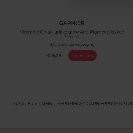
GARNIER
Vitamine C Natuurlijke glow Anti-Pigmentvlekken
Serum
Hydraterende verzorging
€ 15,29
Fiche zien
GARNIER VITAMIN C SERUM
MASK GARNIER
PURE NATU