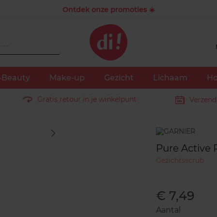
Ontdek onze promoties ☀️
-Beauty
Make-up
Gezicht
Lichaam
Ho
Gratis retour in je winkelpunt
Verzend
Merk
Pure Active 
Gezichtsscrub
€ 7,49
Aantal