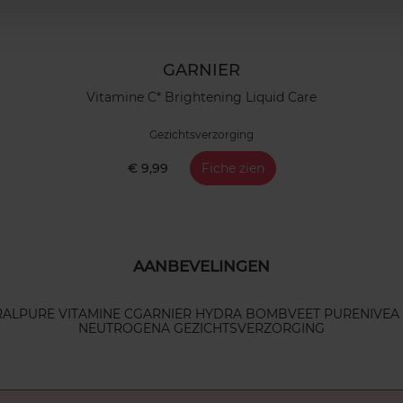
GARNIER
Vitamine C* Brightening Liquid Care
Gezichtsverzorging
€ 9,99
Fiche zien
AANBEVELINGEN
RAL
PURE VITAMINE C
GARNIER HYDRA BOMB
VEET PURE
NIVEA
NEUTROGENA GEZICHTSVERZORGING