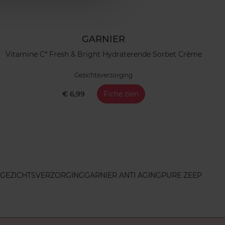
GARNIER
Vitamine C* Fresh & Bright Hydraterende Sorbet Crème
Gezichtsverzorging
€ 6,99
Fiche zien
 GEZICHTSVERZORGING
GARNIER ANTI AGING
PURE ZEEP