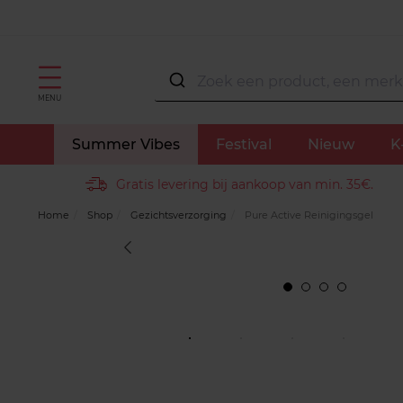
MENU
Summer Vibes
Festival
Nieuw
K
Gratis levering bij aankoop van min. 35€.
Home
Shop
Gezichtsverzorging
Pure Active Reinigingsgel