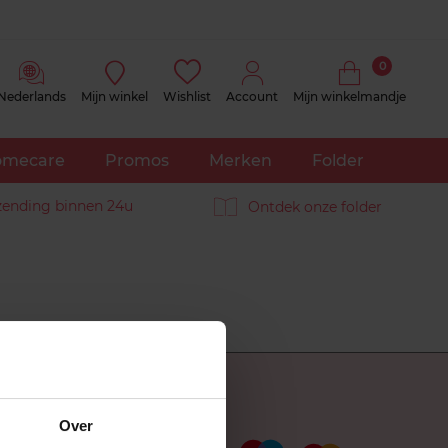
0
Nederlands
Mijn winkel
Wishlist
Account
Mijn winkelmandje
mecare
Promos
Merken
Folder
zending binnen 24u
Ontdek onze folder
Betaal veilig
Over