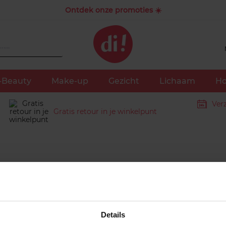
Ontdek onze promoties ☀️
-Beauty
Make-up
Gezicht
Lichaam
Ho
Ver
Gratis retour in je winkelpunt
ienst
Contact
Details
ng
Klantenservice