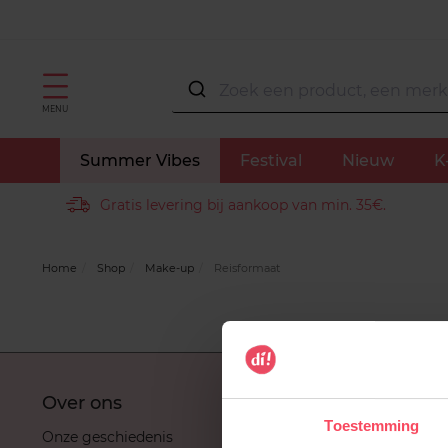
MENU
Summer Vibes
Festival
Nieuw
K
Gratis levering bij aankoop van min. 35€.
Home
Shop
Make-up
Reisformaat
Over ons
Klantend
Toestemming
Onze geschiedenis
Mijn betali