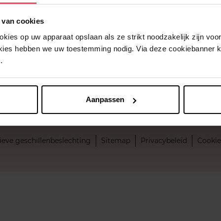
ng
Onze vacatures
 van cookies
etour van producten
Leverancier worden
ies op uw apparaat opslaan als ze strikt noodzakelijk zijn voor 
okies hebben we uw toestemming nodig. Via deze cookiebanner 
.
Aanpassen
ing
ieve geschillenbeslechting
Sitemap
Privacybeleid
Cookie