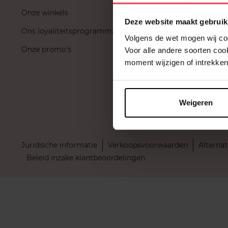
Onze winkels
Mijn leveri
Deze website maakt gebruik
Ons loyaliteitsprogramma
Ruilen en r
Volgens de wet mogen wij cook
Onze promo's
Promotie
Voor alle andere soorten co
moment wijzigen of intrekken
Blog
FAQ
Weigeren
Gratis lever
Juridische informatie
Verkoopsvoorwaarden
Alternat
Beleid inzake klantbeoordelingen