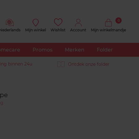
0
Nederlands
Mijn winkel
Wishlist
Account
Mijn winkelmandje
mecare
Promos
Merken
Folder
ing binnen 24u
Ontdek onze folder
Reviews
ape
ng