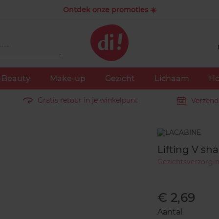
Ontdek onze promoties ☀️
-Beauty
Make-up
Gezicht
Lichaam
Ho
Gratis retour in je winkelpunt
Verzend
Merk
Lifting V sh
Gezichtsverzorgi
€ 2,69
Aantal