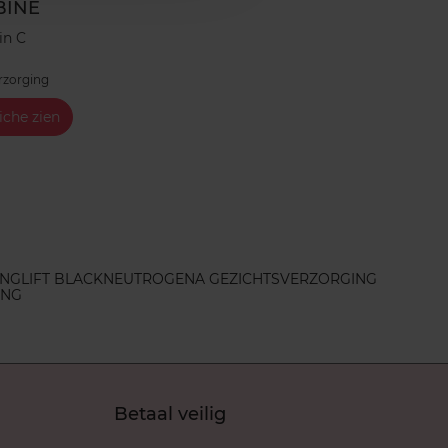
BINE
in C
rzorging
iche zien
ING
LIFT BLACK
NEUTROGENA GEZICHTSVERZORGING
ING
Betaal veilig