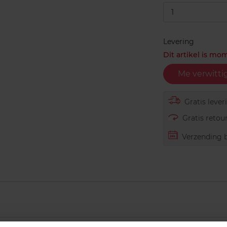
1
Levering
Dit artikel is mo
Me verwitti
Gratis lever
Gratis retour
Verzending b