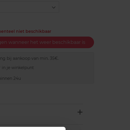
menteel niet beschikbaar
gen wanneer het weer beschikbaar is
ing bij aankoop van min. 35€.
 in je winkelpunt
innen 24u