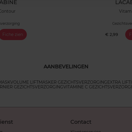
ABINE
LACA
Contour
Vitam
sverzorging
Gezichtsve
Fiche zien
€ 2,99
F
AANBEVELINGEN
 MASK
VOLUME LIFT
MASKER GEZICHTSVERZORGING
EXTRA LIFT
RNIER GEZICHTSVERZORGING
VITAMINE C GEZICHTSVERZORG
ienst
Contact
ng
Klantenservice