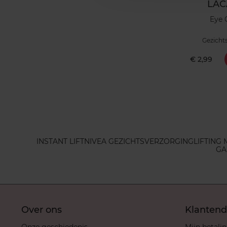
LAC
Eye 
Gezicht
€ 2,99
INSTANT LIFT
NIVEA GEZICHTSVERZORGING
LIFTING
GA
Over ons
Klantend
Onze geschiedenis
Mijn betali