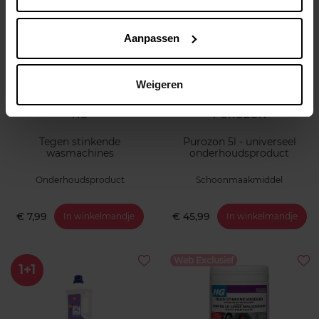
Web Exclusief
Aanpassen
Weigeren
HG
PUROZON
Tegen stinkende
Purozon 5l - universeel
wasmachines
onderhoudsproduct
Onderhoudsproduct
Schoonmaakmiddel
€ 7,99
€ 45,99
In winkelmandje
In winkelmandje
Web Exclusief
1+1