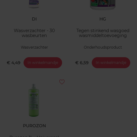
DI
HG
Wasverzachter - 30
Tegen stinkend wasgoed
wasbeurten
wasmiddeltoevoeging
Wasverzachter
Onderhoudsproduct
€ 4,49
€ 6,59
In winkelmandje
In winkelmandje
PUROZON