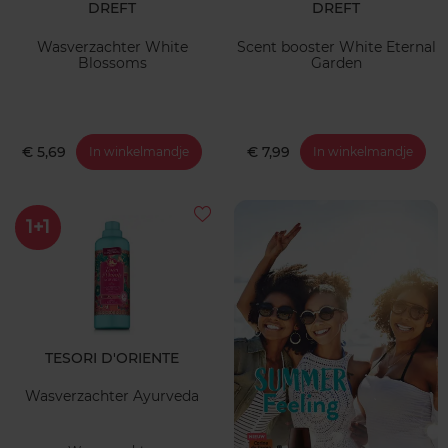
DREFT
DREFT
Wasverzachter White
Scent booster White Eternal
Blossoms
Garden
€ 5,69
€ 7,99
In winkelmandje
In winkelmandje
1+1
TESORI D'ORIENTE
Wasverzachter Ayurveda