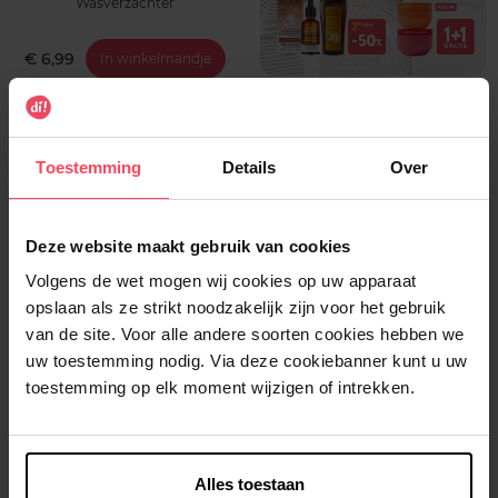
Wasverzachter
€ 6,99
In winkelmandje
1+1
Toestemming
Details
Over
Deze website maakt gebruik van cookies
Volgens de wet mogen wij cookies op uw apparaat
TESORI D'ORIENTE
FELCE AZZURRA
opslaan als ze strikt noodzakelijk zijn voor het gebruik
Wasverzachter Hammam
FELCE AZZURRA
van de site. Voor alle andere soorten cookies hebben we
ADOUCISSANT ORIGINAL 2L
uw toestemming nodig. Via deze cookiebanner kunt u uw
toestemming op elk moment wijzigen of intrekken.
Wasverzachter
Wasverzachter
€ 6,99
€ 7,19
In winkelmandje
In winkelmandje
Alles toestaan