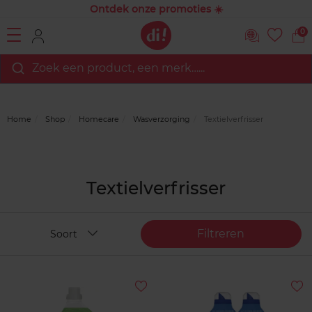
Ontdek onze promoties ☀️
0
Zoek een product, een merk…...
Home
Shop
Homecare
Wasverzorging
Textielverfrisser
Textielverfrisser
Filtreren
Soort