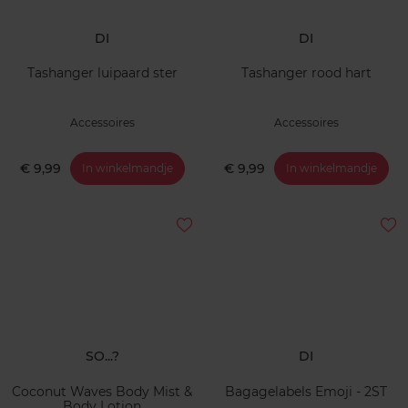
DI
DI
Tashanger luipaard ster
Tashanger rood hart
Accessoires
Accessoires
€ 9,99
€ 9,99
In winkelmandje
In winkelmandje
SO...?
DI
Coconut Waves Body Mist &
Bagagelabels Emoji - 2ST
Body Lotion