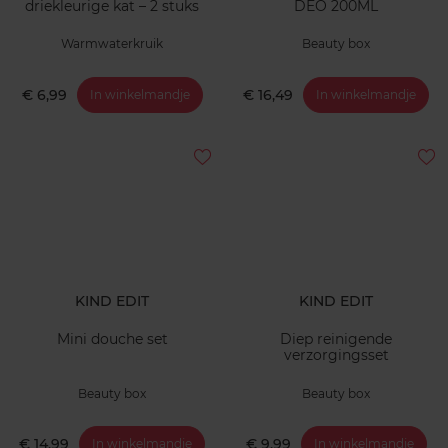
driekleurige kat – 2 stuks
DEO 200ML
Warmwaterkruik
Beauty box
€ 6,99
€ 16,49
In winkelmandje
In winkelmandje
KIND EDIT
KIND EDIT
Mini douche set
Diep reinigende
verzorgingsset
Beauty box
Beauty box
€ 14,99
€ 9,99
In winkelmandje
In winkelmandje