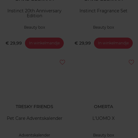
Instinct 20th Anniversary
Instinct Fragrance Set
Edition
Beauty box
Beauty box
€ 29,99
€ 29,99
In winkelmandje
In winkelmandje
TRESKY FRIENDS
OMERTA
Pet Care Adventskalender
L'UOMO X
Adventskalender
Beauty box