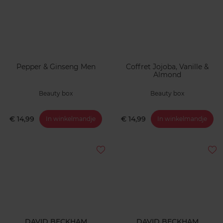
Pepper & Ginseng Men
Coffret Jojoba, Vanille &
Almond
Beauty box
Beauty box
€ 14,99
€ 14,99
In winkelmandje
In winkelmandje
DAVID BECKHAM
DAVID BECKHAM