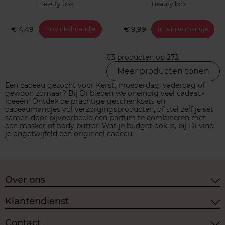
Beauty box
Beauty box
€ 4,49
€ 9,99
In winkelmandje
In winkelmandje
63 producten op 272
Meer producten tonen
Een cadeau gezocht voor Kerst, moederdag, vaderdag of
gewoon zomaar? Bij Di bieden we oneindig veel cadeau-
ideeën! Ontdek de prachtige geschenksets en
cadeaumandjes vol verzorgingsproducten, of stel zelf je set
samen door bijvoorbeeld een parfum te combineren met
een masker of body butter. Wat je budget ook is, bij Di vind
je ongetwijfeld een origineel cadeau.
Over ons
Klantendienst
Contact