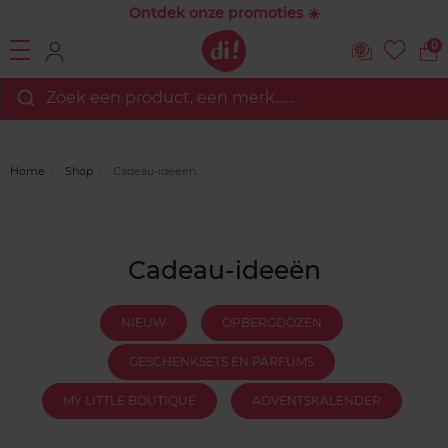
Ontdek onze promoties ☀️
0
Zoek een product, een merk…...
Home
Shop
Cadeau-ideeën
Cadeau-ideeën
NIEUW
OPBERGDOZEN
GESCHENKSETS EN PARFUMS
MY LITTLE BOUTIQUE
ADVENTSKALENDER