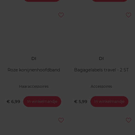
DI
DI
Roze konijnenhoofdband
Bagagelabels travel - 2 ST
Haaraccessoires
Accessoires
€ 6,99
€ 5,99
In winkelmandje
In winkelmandje