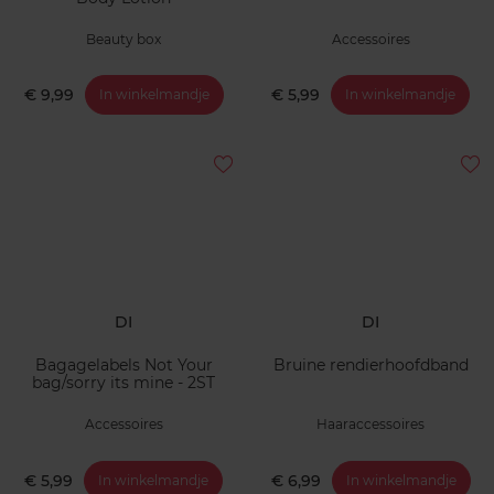
Beauty box
Accessoires
€ 9,99
€ 5,99
In winkelmandje
In winkelmandje
DI
DI
Bagagelabels Not Your
Bruine rendierhoofdband
bag/sorry its mine - 2ST
Accessoires
Haaraccessoires
€ 5,99
€ 6,99
In winkelmandje
In winkelmandje