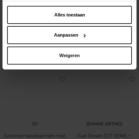
Alles toestaan
DI
DI
Warmwaterkruik met roze
Siliconen handwarmer uil
hoes en handenzak – 1,7 L
Aanpassen
Warmwaterkruik
Warmwaterkruik
Weigeren
€ 19,99
€ 4,29
In winkelmandje
In winkelmandje
DI
JEANNE ARTHES
Siliconen handwarmers met
Fuel Power EDT 100ML +