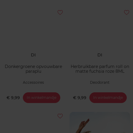
DI
DI
Donkergroene opvouwbare
Herbruikbare parfum roll on
paraplu
matte fuchsia roze 8ML
Accessoires
Deodorant
€ 9,99
€ 9,99
In winkelmandje
In winkelmandje