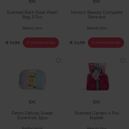
IDC
IDC
Scented Bath Rose Wash
Holistic Beauty Complete
Bag 3 Pcs
Skincare
Beauty box
Beauty box
€ 14,99
€ 24,99
In winkelmandje
In winkelmandje
IDC
IDC
Petits Délices Sweet
Scented Garden 4 Pcs
Essentials 3pcs
Basket
Badbruisbal
Beauty box