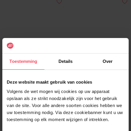
DI
DI
Handwarmers – eenmalig
Voetwarmers – eenmalig
gebruik – 2 stuks
gebruik – 2 stuks
Toestemming
Details
Over
Warmwaterkruik
Warmwaterkruik
Deze website maakt gebruik van cookies
€ 1,99
€ 1,99
In winkelmandje
In winkelmandje
Volgens de wet mogen wij cookies op uw apparaat
opslaan als ze strikt noodzakelijk zijn voor het gebruik
van de site. Voor alle andere soorten cookies hebben we
uw toestemming nodig. Via deze cookiebanner kunt u uw
toestemming op elk moment wijzigen of intrekken.