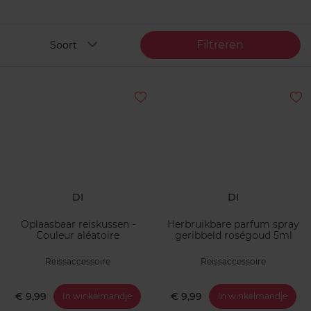
Filtreren
Soort
DI
DI
Oplaasbaar reiskussen -
Herbruikbare parfum spray
Couleur aléatoire
geribbeld roségoud 5ml
Reissaccessoire
Reissaccessoire
€ 9,99
€ 9,99
In winkelmandje
In winkelmandje