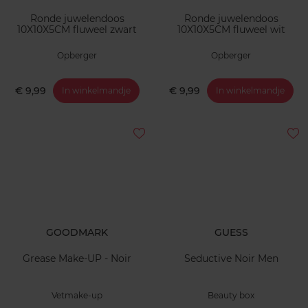
Ronde juwelendoos
Ronde juwelendoos
10X10X5CM fluweel zwart
10X10X5CM fluweel wit
Opberger
Opberger
€ 9,99
€ 9,99
In winkelmandje
In winkelmandje
GOODMARK
GUESS
Grease Make-UP - Noir
Seductive Noir Men
Vetmake-up
Beauty box