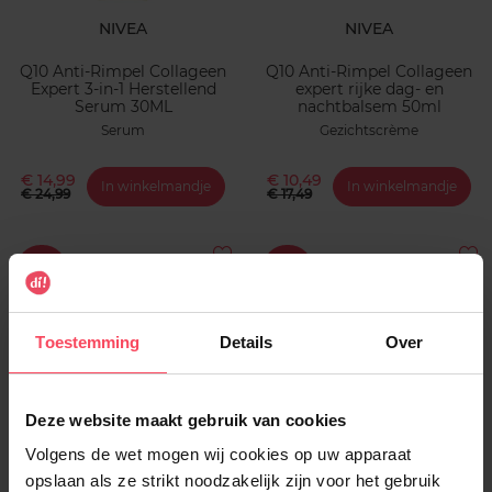
NIVEA
NIVEA
Q10 Anti-Rimpel Collageen
Q10 Anti-Rimpel Collageen
Expert 3-in-1 Herstellend
expert rijke dag- en
Serum 30ML
nachtbalsem 50ml
Serum
Gezichtscrème
€ 14,99
€ 10,49
In winkelmandje
In winkelmandje
€ 24,99
€ 17,49
1+1
1+1
Toestemming
Details
Over
BOROTALCO
BOROTALCO
Deze website maakt gebruik van cookies
Volgens de wet mogen wij cookies op uw apparaat
Original Spray
Original Roll-On
opslaan als ze strikt noodzakelijk zijn voor het gebruik