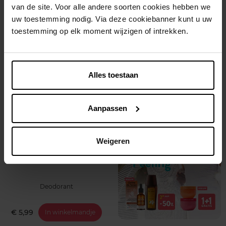
van de site. Voor alle andere soorten cookies hebben we
Deodorant
Deodorant
uw toestemming nodig. Via deze cookiebanner kunt u uw
toestemming op elk moment wijzigen of intrekken.
€ 5,99
€ 5,79
In winkelmandje
In winkelmandje
1+1
Alles toestaan
Aanpassen
BOROTALCO
Weigeren
Invisible Spray
Deodorant
€ 5,99
In winkelmandje