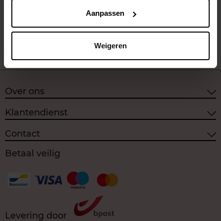
Aanpassen
€ 34,99
In winkelmandje
Weigeren
Over ons
Klantendienst
Contact
Betaal veilig
Levering door