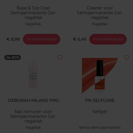
Base & Top Coat
Cleaner voor
Semipermanente Gel-
Semipermanente Gel-
nagellak
nagellak
Nagellak
Nagellak
€ 8,99
€ 6,49
In winkelmandje
In winkelmandje
2e-80%
DEBORAH MILANO PRO
PN SELFCARE
Nail remover voor
Selfgel
Semipermanente Gel-
nagellak
Nagellak
Vernis semi-permanent