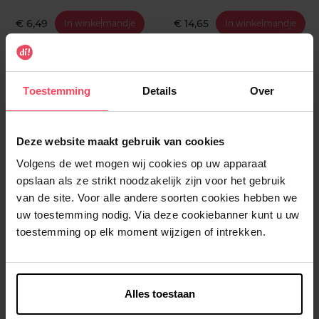
€ 6,49
€ 14,65
In winkelmandje
In winkelmandje
Toestemming
Details
Over
Deze website maakt gebruik van cookies
Volgens de wet mogen wij cookies op uw apparaat
PN SELFCARE
PN SELFCARE
opslaan als ze strikt noodzakelijk zijn voor het gebruik
PN Selfgel Cat Eye Cosmic
PN Selfgel Soakable Base Kit
van de site. Voor alle andere soorten cookies hebben we
Pink
uw toestemming nodig. Via deze cookiebanner kunt u uw
toestemming op elk moment wijzigen of intrekken.
Semi-permanente nagellak
Manucureset
€ 19,90
€ 44,90
In winkelmandje
In winkelmandje
Alles toestaan