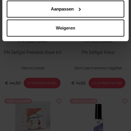
Aanpassen
Weigeren
PN SELFCARE
PN SELFCARE
PN Selfgel Peelable Base Kit
PN Selfgel Kleur
Manucureset
Semi-permanente nagellak
€ 44,90
€ 14,65
In winkelmandje
In winkelmandje
Web Exclusief
Web Exclusief