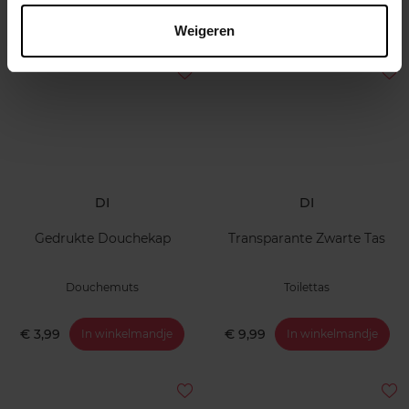
€ 4,00
€ 17,99
In winkelmandje
In winkelmandje
Weigeren
DI
DI
Gedrukte Douchekap
Transparante Zwarte Tas
Douchemuts
Toilettas
€ 3,99
€ 9,99
In winkelmandje
In winkelmandje