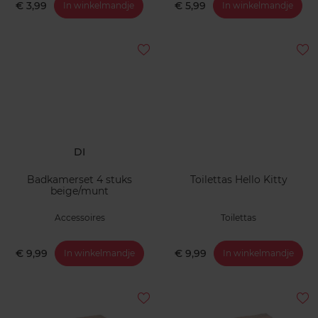
€ 3,99
€ 5,99
In winkelmandje
In winkelmandje
DI
Badkamerset 4 stuks
Toilettas Hello Kitty
beige/munt
Accessoires
Toilettas
€ 9,99
€ 9,99
In winkelmandje
In winkelmandje