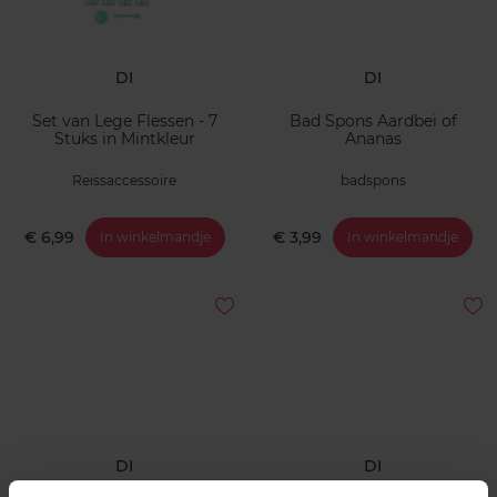
DI
DI
Set van Lege Flessen - 7
Bad Spons Aardbei of
Stuks in Mintkleur
Ananas
Reissaccessoire
badspons
€ 6,99
€ 3,99
In winkelmandje
In winkelmandje
DI
DI