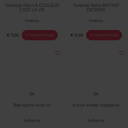
Toilettas Paix LA COULEUR
Toilettas Bella INSTANT
C'EST LA VIE
DETENTE
Toilettas
Toilettas
€ 7,00
€ 9,00
In winkelmandje
In winkelmandje
DI
DI
Bad spons kind vis
Konijn kinder badspons
badspons
badspons