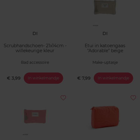
DI
DI
Scrubhandschoen- 21x14cm -
Etui in katoengaas
willekeurige kleur
"Adorable" beige
Bad accessoire
Make-uptasje
€ 3,99
€ 7,99
In winkelmandje
In winkelmandje