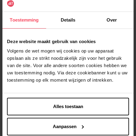
Platte Fruitige Douche
Set Roze Hoofdband en
Spons
Polsbandjes
Toestemming
Details
Over
badspons
Accessoires
€ 2,99
€ 6,99
In winkelmandje
In winkelmandje
Deze website maakt gebruik van cookies
Volgens de wet mogen wij cookies op uw apparaat
opslaan als ze strikt noodzakelijk zijn voor het gebruik
van de site. Voor alle andere soorten cookies hebben we
uw toestemming nodig. Via deze cookiebanner kunt u uw
toestemming op elk moment wijzigen of intrekken.
DI
DI
Alles toestaan
Witte Tasje met
Mini Make-up Tas
Vlinderpatroon
Blauw/Geel/Roze - Compact
en Praktisch
Toilettas
Toilettas
Aanpassen