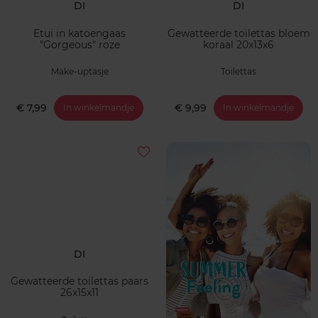
DI
DI
Etui in katoengaas
Gewatteerde toilettas bloem
"Gorgeous" roze
koraal 20x13x6
Make-uptasje
Toilettas
€ 7,99
€ 9,99
In winkelmandje
In winkelmandje
DI
Gewatteerde toilettas paars
26x15x11