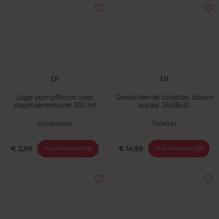
DI
DI
Lege pompflacon voor
Gewatteerde toilettas bloem
nagellakremover 100 ml
koraal 26x18x10
Accessoires
Toilettas
€ 2,99
€ 14,99
In winkelmandje
In winkelmandje