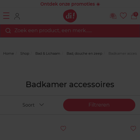
Ontdek onze promoties ☀️
0
Zoek een product, een merk…...
Home
Shop
Bad & Lichaam
Bad, douche en zeep
Badkamer accesso
Badkamer accessoires
Filtreren
Soort