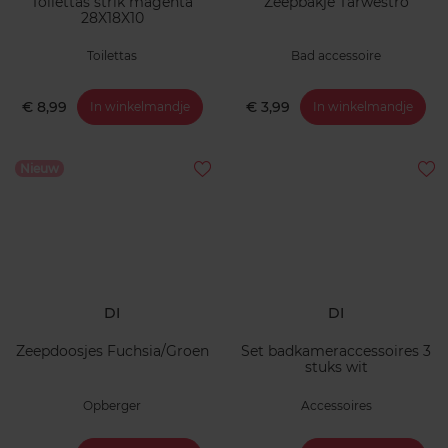
Toilettas strik magenta
Zeepbakje Tarwestro
28X18X10
Toilettas
Bad accessoire
€ 8,99
€ 3,99
In winkelmandje
In winkelmandje
Nieuw
DI
DI
Zeepdoosjes Fuchsia/Groen
Set badkameraccessoires 3
stuks wit
Opberger
Accessoires