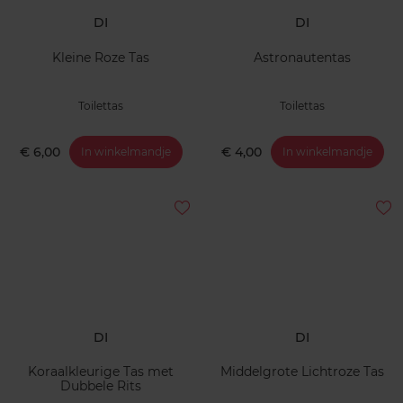
DI
DI
Kleine Roze Tas
Astronautentas
Toilettas
Toilettas
€ 6,00
€ 4,00
In winkelmandje
In winkelmandje
DI
DI
Koraalkleurige Tas met
Middelgrote Lichtroze Tas
Dubbele Rits