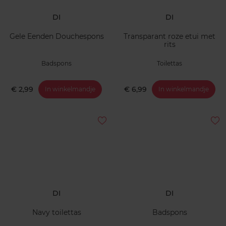
DI
DI
Gele Eenden Douchespons
Transparant roze etui met
rits
Badspons
Toilettas
€ 2,99
€ 6,99
In winkelmandje
In winkelmandje
DI
DI
Navy toilettas
Badspons