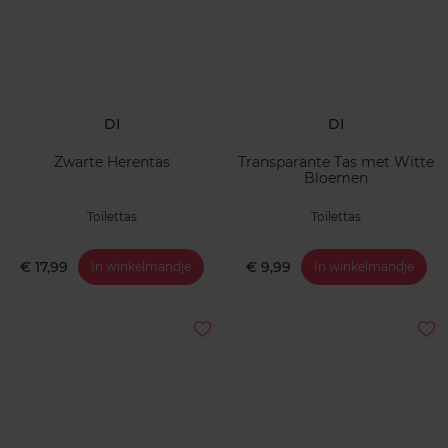
DI
DI
Zwarte Herentas
Transparante Tas met Witte
Bloemen
Toilettas
Toilettas
€ 17,99
€ 9,99
In winkelmandje
In winkelmandje