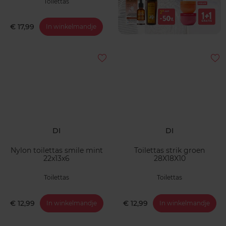
Toilettas
€ 17,99
In winkelmandje
DI
DI
Nylon toilettas smile mint
Toilettas strik groen
22x13x6
28X18X10
Toilettas
Toilettas
€ 12,99
€ 12,99
In winkelmandje
In winkelmandje