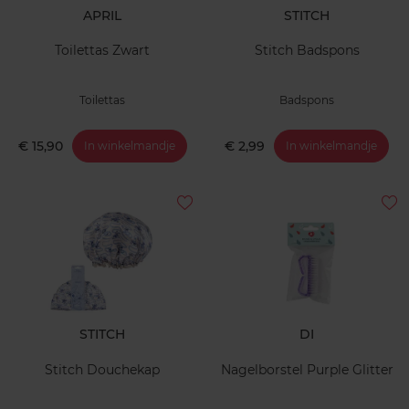
APRIL
STITCH
Toilettas Zwart
Stitch Badspons
Toilettas
Badspons
€ 15,90
€ 2,99
In winkelmandje
In winkelmandje
STITCH
DI
Stitch Douchekap
Nagelborstel Purple Glitter