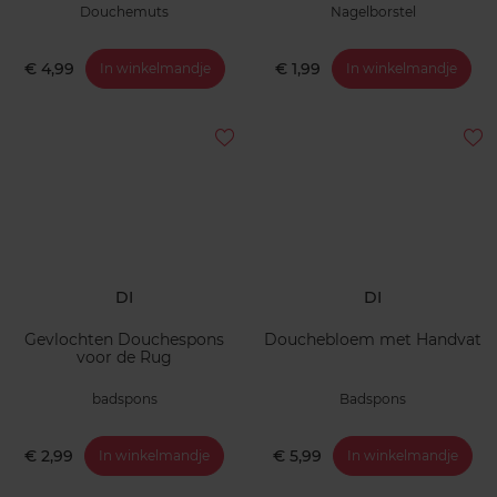
Douchemuts
Nagelborstel
€ 4,99
€ 1,99
In winkelmandje
In winkelmandje
DI
DI
Gevlochten Douchespons
Douchebloem met Handvat
voor de Rug
badspons
Badspons
€ 2,99
€ 5,99
In winkelmandje
In winkelmandje