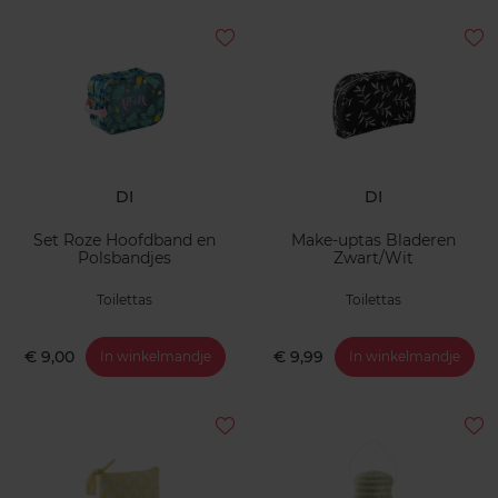
DI
DI
Set Roze Hoofdband en
Make-uptas Bladeren
Polsbandjes
Zwart/Wit
Toilettas
Toilettas
€ 9,00
€ 9,99
In winkelmandje
In winkelmandje