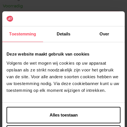
Voorradig
In winkelmandje
Gratis levering bij aankoop van min. 35€.
Toestemming
Details
Over
Gratis retour in je winkelpunt
Verzending binnen 24u
Deze website maakt gebruik van cookies
Volgens de wet mogen wij cookies op uw apparaat
opslaan als ze strikt noodzakelijk zijn voor het gebruik
van de site. Voor alle andere soorten cookies hebben we
uw toestemming nodig. Via deze cookiebanner kunt u uw
Beschrijving
toestemming op elk moment wijzigen of intrekken.
Kenmerken
Alles toestaan
Klantereview