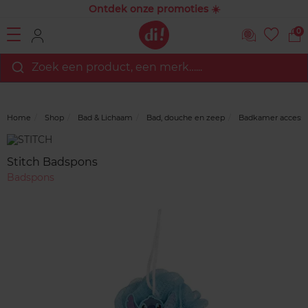
Ontdek onze promoties ☀️
0
Zoek een product, een merk…...
Home
Shop
Bad & Lichaam
Bad, douche en zeep
Badkamer accesso
Merk
Reviews
Stitch Badspons
Badspons