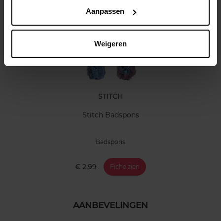
Nog iets vergeten ?
Aanpassen
Weigeren
STITCH
Stitch Badspons
Badspons
€ 2,99
Fiche zien
AANBEVELINGEN