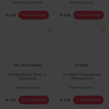
Schoonmaakmiddel
Vlekverwijderaar
€ 6,59
€ 6,69
In winkelmandje
In winkelmandje
DR. BECKMANN
EVILINE
Vlekkenduivel Roest &
Vloeibare Ossegalzeep
Deodorant
Wasmachine
Vlekverwijderaar
Vlekverwijderaar
€ 3,99
€ 4,59
In winkelmandje
In winkelmandje