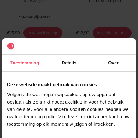
Vlekweg 4
Foam Shampoo
Vlekverwijderaar
€ 3,89
€ 8,99
In winkelmandje
In winkelmandje
Toestemming
Details
Over
Deze website maakt gebruik van cookies
Volgens de wet mogen wij cookies op uw apparaat
HG
WIPP
opslaan als ze strikt noodzakelijk zijn voor het gebruik
Vlekverwijderaar extra sterk
Kragen & Vlekken
van de site. Voor alle andere soorten cookies hebben we
uw toestemming nodig. Via deze cookiebanner kunt u uw
toestemming op elk moment wijzigen of intrekken.
Schoonmaakmiddel
Vlekverwijderaar