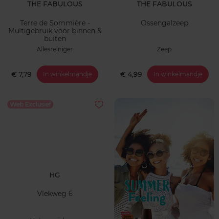
THE FABULOUS
THE FABULOUS
Terre de Sommière -
Ossengalzeep
Multigebruik voor binnen &
buiten
Allesreiniger
Zeep
€ 7,79
€ 4,99
In winkelmandje
In winkelmandje
Web Exclusief
HG
Vlekweg 6