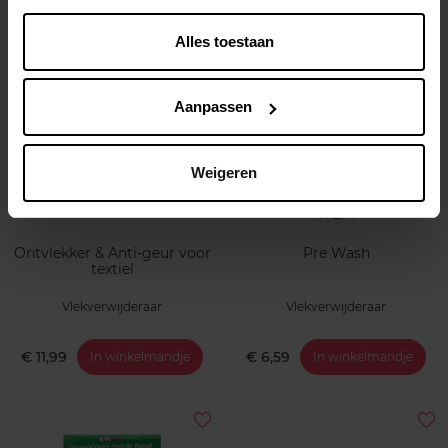
€ 8,99
€ 5,99
In winkelmandje
In winkelmandje
Alles toestaan
Aanpassen
Weigeren
RIEM
Ontvlekker & Anti-geur voor
Pre Wash
textiel
Vlekverwijderaar
Vlekverwijderaar
€ 11,99
€ 6,59
In winkelmandje
In winkelmandje