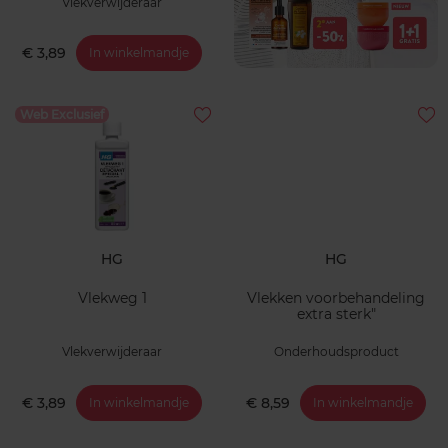
Vlekverwijderaar
€ 3,89
In winkelmandje
Web Exclusief
HG
HG
Vlekweg 1
Vlekken voorbehandeling
extra sterk"
Vlekverwijderaar
Onderhoudsproduct
€ 3,89
€ 8,59
In winkelmandje
In winkelmandje