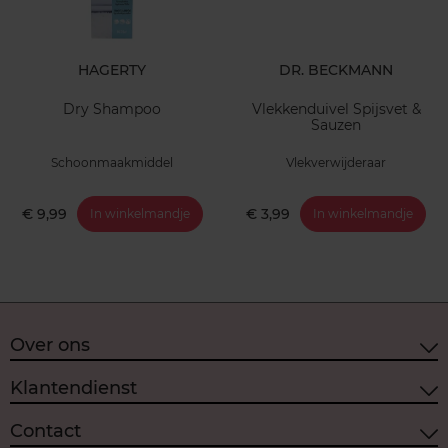
HAGERTY
DR. BECKMANN
Dry Shampoo
Vlekkenduivel Spijsvet &
Sauzen
Schoonmaakmiddel
Vlekverwijderaar
€ 9,99
€ 3,99
In winkelmandje
In winkelmandje
Over ons
Klantendienst
Contact