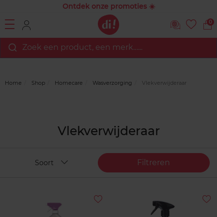
Ontdek onze promoties ☀️
0
Zoek een product, een merk…...
Home
Shop
Homecare
Wasverzorging
Vlekverwijderaar
Vlekverwijderaar
Filtreren
Soort