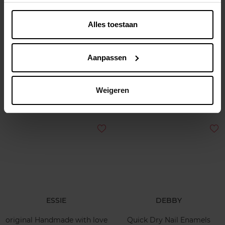
Alles toestaan
ESSIE
ESSIE
Gel by essie
stay longer
Aanpassen
Nagellak
Semi-permanente nagellak
Weigeren
€ 6,00
€ 13,99
In winkelmandje
In winkelmandje
ESSIE
DEBBY
original Handmade with love
Quick Dry Nail Enamels