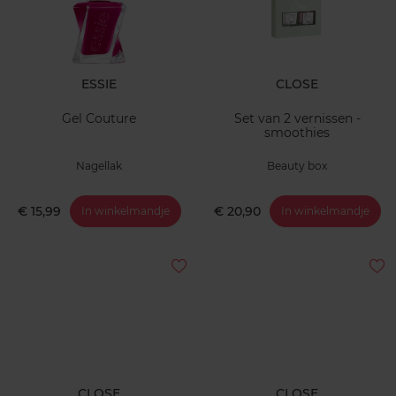
ESSIE
CLOSE
Gel Couture
Set van 2 vernissen -
smoothies
Nagellak
Beauty box
€ 15,99
€ 20,90
In winkelmandje
In winkelmandje
CLOSE
CLOSE