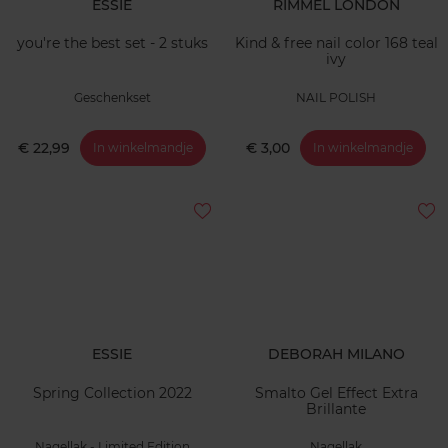
ESSIE
RIMMEL LONDON
you're the best set - 2 stuks
Kind & free nail color 168 teal
ivy
Geschenkset
NAIL POLISH
€ 22,99
€ 3,00
In winkelmandje
In winkelmandje
ESSIE
DEBORAH MILANO
Spring Collection 2022
Smalto Gel Effect Extra
Brillante
Nagellak - Limited Edition
Nagellak