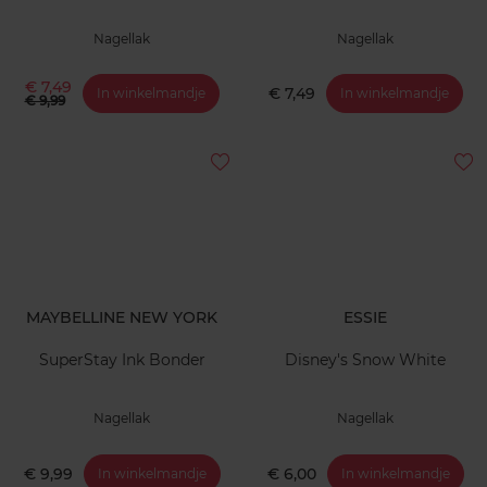
Nagellak
Nagellak
€ 7,49
€ 7,49
In winkelmandje
In winkelmandje
€ 9,99
MAYBELLINE NEW YORK
ESSIE
SuperStay Ink Bonder
Disney's Snow White
Nagellak
Nagellak
€ 9,99
€ 6,00
In winkelmandje
In winkelmandje