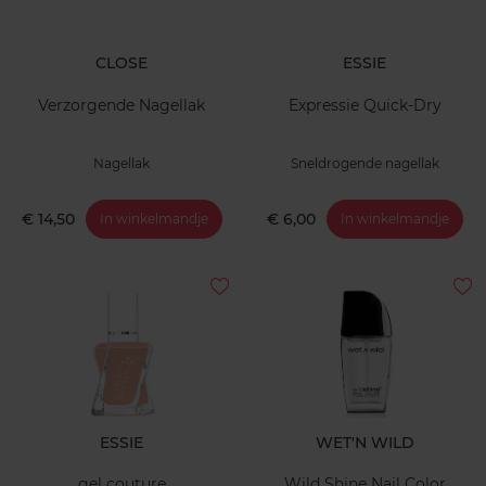
CLOSE
ESSIE
Verzorgende Nagellak
Expressie Quick-Dry
Nagellak
Sneldrogende nagellak
€ 14,50
€ 6,00
In winkelmandje
In winkelmandje
ESSIE
WET'N WILD
gel couture
Wild Shine Nail Color