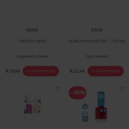
ESSIE
ESSIE
Hard to resist
nude manicure Set - 2 stuks
Nagelverhardener
Geschenkset
€ 13,99
€ 22,49
In winkelmandje
In winkelmandje
--50%