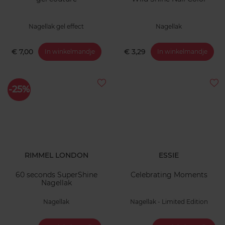
Nagellak gel effect
Nagellak
€ 7,00
€ 3,29
In winkelmandje
In winkelmandje
-25%
RIMMEL LONDON
ESSIE
60 seconds SuperShine
Celebrating Moments
Nagellak
Nagellak
Nagellak - Limited Edition