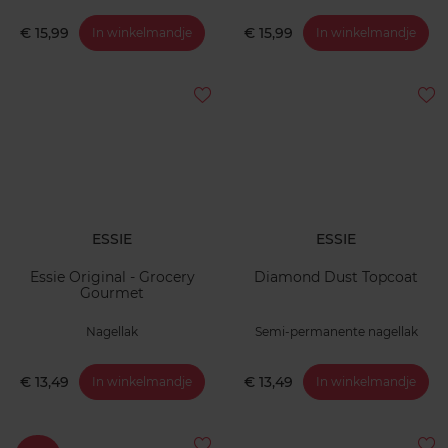
€ 15,99
€ 15,99
In winkelmandje
In winkelmandje
ESSIE
ESSIE
Essie Original - Grocery
Diamond Dust Topcoat
Gourmet
Nagellak
Semi-permanente nagellak
€ 13,49
€ 13,49
In winkelmandje
In winkelmandje