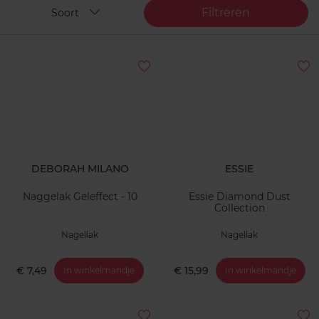
Filtreren
Soort
DEBORAH MILANO
ESSIE
Naggelak Geleffect - 10
Essie Diamond Dust
Collection
Nagellak
Nagellak
€ 7,49
€ 15,99
In winkelmandje
In winkelmandje