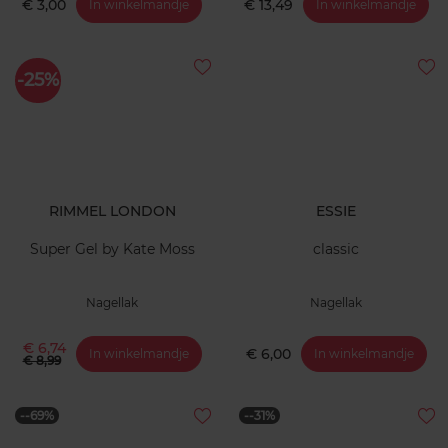
€ 3,00
€ 13,49
In winkelmandje
In winkelmandje
-25%
RIMMEL LONDON
ESSIE
Super Gel by Kate Moss
classic
Nagellak
Nagellak
€ 6,74
€ 6,00
In winkelmandje
In winkelmandje
€ 8,99
--69%
--31%