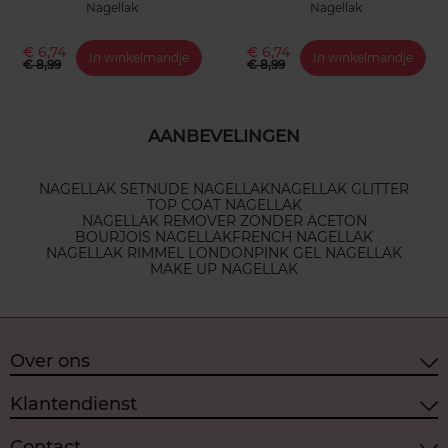
Nagellak
Nagellak
€ 6,74
€ 6,74
In winkelmandje
In winkelmandje
€ 8,99
€ 8,99
AANBEVELINGEN
NAGELLAK SET
NUDE NAGELLAK
NAGELLAK GLITTER
TOP COAT NAGELLAK
NAGELLAK REMOVER ZONDER ACETON
BOURJOIS NAGELLAK
FRENCH NAGELLAK
NAGELLAK RIMMEL LONDON
PINK GEL NAGELLAK
MAKE UP NAGELLAK
Over ons
Klantendienst
Contact