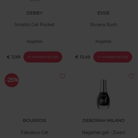
DEBBY
ESSIE
Smalto Gel Pocket
Riviera Rush
Nagellak
Nagellak
€ 3,99
€ 13,49
In winkelmandje
In winkelmandje
-25%
BOURJOIS
DEBORAH MILANO
Fabuleux Gel
Nagellak gel - Zwart