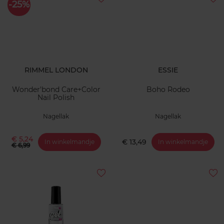
-25%
RIMMEL LONDON
ESSIE
Wonder'bond Care+Color
Boho Rodeo
Nail Polish
Nagellak
Nagellak
€ 5,24
€ 13,49
In winkelmandje
In winkelmandje
€ 6,99