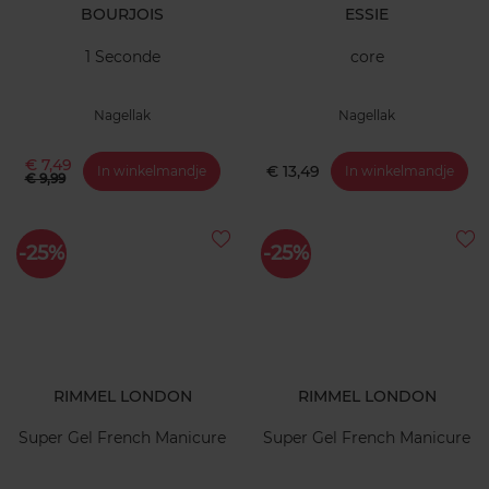
BOURJOIS
ESSIE
1 Seconde
core
Nagellak
Nagellak
€ 7,49
€ 13,49
In winkelmandje
In winkelmandje
€ 9,99
-25%
-25%
RIMMEL LONDON
RIMMEL LONDON
Super Gel French Manicure
Super Gel French Manicure