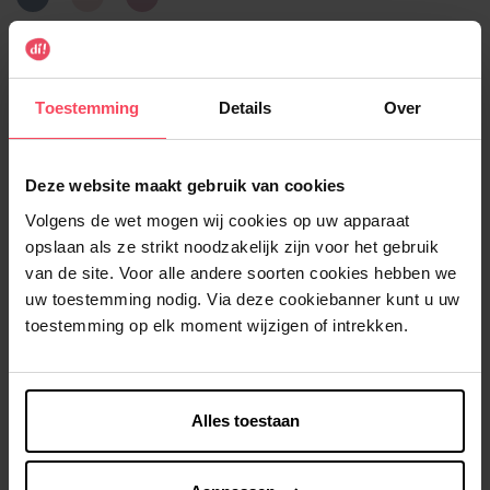
511
513
514
congrats
sheer
birthday
luck
girl
Selecteer de productkenmerken
Toestemming
Details
Over
In winkelmandje
Gratis levering bij aankoop van min. 35€.
Deze website maakt gebruik van cookies
Gratis retour in je winkelpunt
Volgens de wet mogen wij cookies op uw apparaat
opslaan als ze strikt noodzakelijk zijn voor het gebruik
Verzending binnen 24u
van de site. Voor alle andere soorten cookies hebben we
uw toestemming nodig. Via deze cookiebanner kunt u uw
toestemming op elk moment wijzigen of intrekken.
Beschrijving
Alles toestaan
Gebruiksadvies