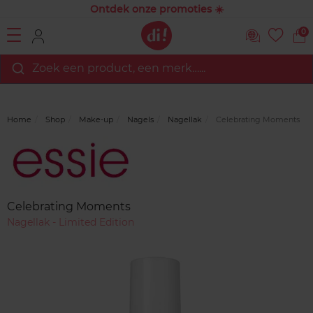
Ontdek onze promoties ☀️
0
Zoek een product, een merk…...
Home
Shop
Make-up
Nagels
Nagellak
Celebrating Moments
Merk
Reviews
Celebrating Moments
Nagellak - Limited Edition