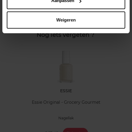
Aanpassen
Kenmerken
Weigeren
Klantereview
Nog iets vergeten ?
ESSIE
Essie Original - Grocery Gourmet
Nagellak