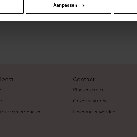
Aanpassen
ienst
Contact
ng
Klantenservice
ng
Onze vacatures
etour van producten
Leverancier worden