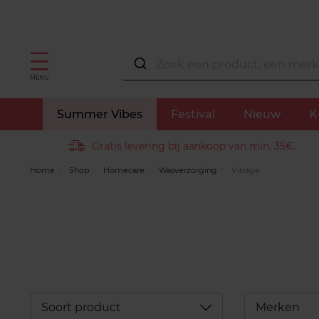
MENU
Summer Vibes
Festival
Nieuw
K
Gratis levering bij aankoop van min. 35€.
Home
Shop
Homecare
Wasverzorging
Vitrage
Déplier
Soort product
Merken