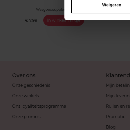
Weigeren
Wasgoedsupplement
€ 7,99
In winkelmandje
Over ons
Klantend
Onze geschiedenis
Mijn betali
Onze winkels
Mijn leveri
Ons loyaliteitsprogramma
Ruilen en r
Onze promo's
Promotie
Blog