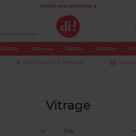
Ontdek onze promoties ☀️
-Beauty
Make-up
Gezicht
Lichaam
Ho
Gratis retour in je winkelpunt
Verzend
Vitrage
Déplier
D
Prijs