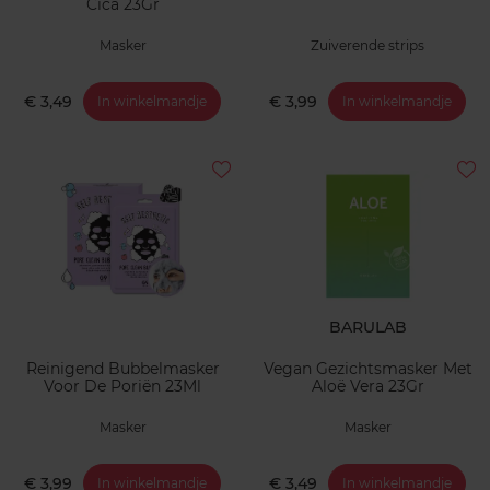
Cica 23Gr
Masker
Zuiverende strips
€ 3,49
€ 3,99
In winkelmandje
In winkelmandje
BARULAB
Reinigend Bubbelmasker
Vegan Gezichtsmasker Met
Voor De Poriën 23Ml
Aloë Vera 23Gr
Masker
Masker
€ 3,99
€ 3,49
In winkelmandje
In winkelmandje