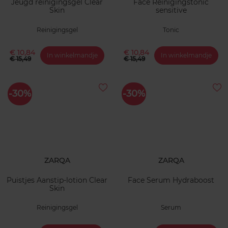
Jeugd reinigingsgel Clear
Face Reinigingstonic
Skin
sensitive
Reinigingsgel
Tonic
€ 10,84
€ 10,84
In winkelmandje
In winkelmandje
€ 15,49
€ 15,49
-30%
-30%
ZARQA
ZARQA
Puistjes Aanstip-lotion Clear
Face Serum Hydraboost
Skin
Reinigingsgel
Serum