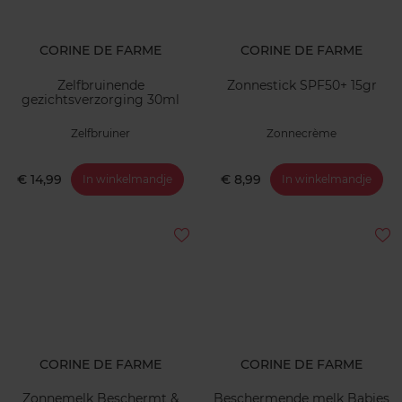
CORINE DE FARME
CORINE DE FARME
Zelfbruinende
Zonnestick SPF50+ 15gr
gezichtsverzorging 30ml
Zelfbruiner
Zonnecrème
€ 14,99
€ 8,99
In winkelmandje
In winkelmandje
CORINE DE FARME
CORINE DE FARME
Zonnemelk Beschermt &
Beschermende melk Babies