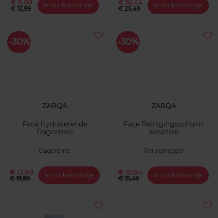
€ 9,09
€ 16,44
In winkelmandje
In winkelmandje
€ 12,99
€ 23,49
-30%
-30%
ZARQA
ZARQA
Face Hydraterende
Face Reinigingsschuim
Dagcrème
sensitive
Dagcrème
Reinigingsgel
€ 13,99
€ 10,84
In winkelmandje
In winkelmandje
€ 19,99
€ 15,49