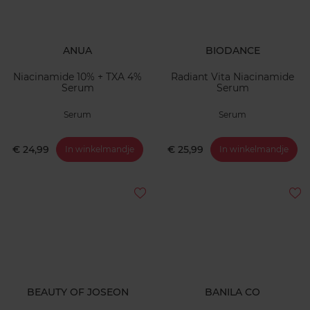
ANUA
BIODANCE
Niacinamide 10% + TXA 4%
Radiant Vita Niacinamide
Serum
Serum
Serum
Serum
€ 24,99
€ 25,99
In winkelmandje
In winkelmandje
BEAUTY OF JOSEON
BANILA CO