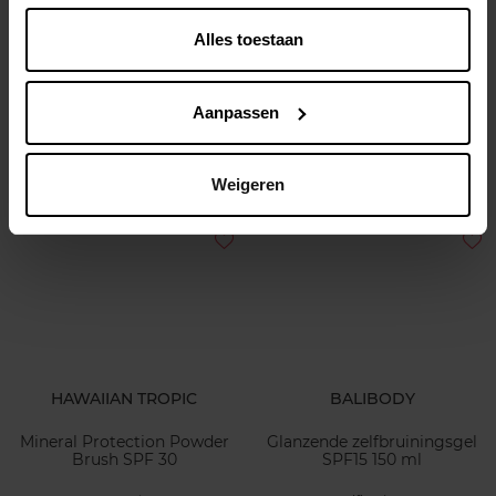
CETAPHIL
HAWAIIAN TROPIC
Alles toestaan
Gentle Skin Cleanser 236ML
Glowing Protection Face
Cream SPF 50
Aanpassen
Reinigingsgel
Zonnecrème
€ 13,49
€ 21,99
In winkelmandje
In winkelmandje
Weigeren
HAWAIIAN TROPIC
BALIBODY
Mineral Protection Powder
Glanzende zelfbruiningsgel
Brush SPF 30
SPF15 150 ml