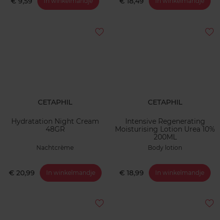
€ 9,59
€ 18,49
In winkelmandje
In winkelmandje
CETAPHIL
CETAPHIL
Hydratation Night Cream
Intensive Regenerating
48GR
Moisturising Lotion Urea 10%
200ML
Nachtcrème
Body lotion
€ 20,99
€ 18,99
In winkelmandje
In winkelmandje