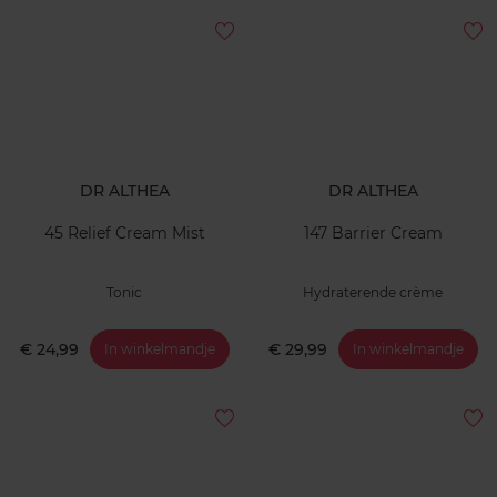
DR ALTHEA
DR ALTHEA
45 Relief Cream Mist
147 Barrier Cream
Tonic
Hydraterende crème
€ 24,99
€ 29,99
In winkelmandje
In winkelmandje