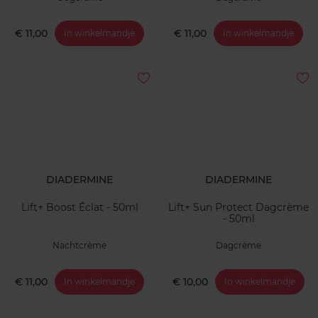
€ 11,00
€ 11,00
In winkelmandje
In winkelmandje
DIADERMINE
DIADERMINE
Lift+ Boost Éclat - 50ml
Lift+ Sun Protect Dagcrème
- 50ml
Nachtcrème
Dagcrème
€ 11,00
€ 10,00
In winkelmandje
In winkelmandje