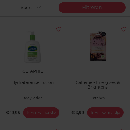
Filtreren
Soort
CETAPHIL
Hydraterende Lotion
Caffeine - Energises &
Brightens
Body lotion
Patches
€ 19,95
€ 3,99
In winkelmandje
In winkelmandje