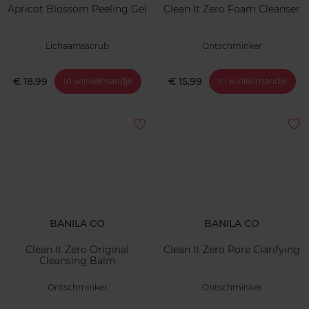
Apricot Blossom Peeling Gel
Clean It Zero Foam Cleanser
Lichaamsscrub
Ontschminker
€ 18,99
€ 15,99
In winkelmandje
In winkelmandje
BANILA CO
BANILA CO
Clean It Zero Original
Clean It Zero Pore Clarifying
Cleansing Balm
Ontschminker
Ontschminker