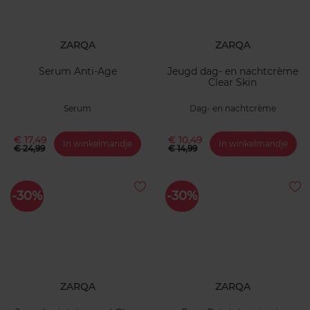
ZARQA
ZARQA
Serum Anti-Age
Jeugd dag- en nachtcrème
Clear Skin
Serum
Dag- en nachtcrème
€ 17,49
€ 10,49
In winkelmandje
In winkelmandje
€ 24,99
€ 14,99
-30%
-30%
ZARQA
ZARQA