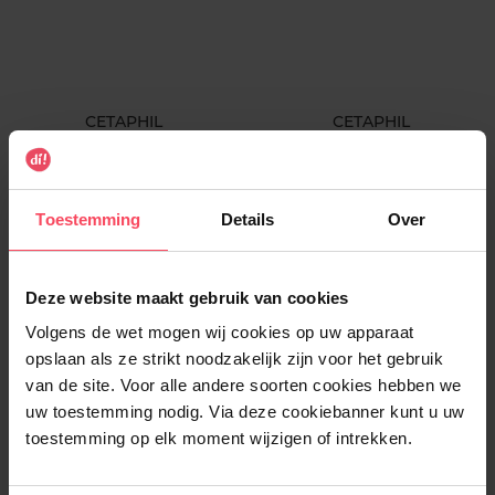
CETAPHIL
CETAPHIL
Advanced Defence Serum
Repair & Renew Serum 30ML
30ML
Toestemming
Details
Over
Serum
Serum
€ 27,95
€ 27,95
In winkelmandje
In winkelmandje
Deze website maakt gebruik van cookies
Volgens de wet mogen wij cookies op uw apparaat
opslaan als ze strikt noodzakelijk zijn voor het gebruik
van de site. Voor alle andere soorten cookies hebben we
uw toestemming nodig. Via deze cookiebanner kunt u uw
toestemming op elk moment wijzigen of intrekken.