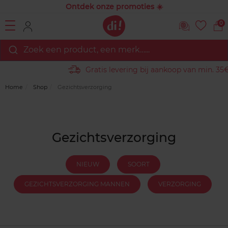
Ontdek onze promoties ☀️
0
Zoek een product, een merk…...
Gratis levering bij aankoop van min. 35€.
Home
Shop
Gezichtsverzorging
Gezichtsverzorging
NIEUW
SOORT
GEZICHTSVERZORGING MANNEN
VERZORGING