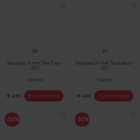
DI
DI
Neuspatch met Tea Tree -
Neuspatch met houtskool -
5ST
5ST
Patches
Patches
€ 4,99
€ 4,99
In winkelmandje
In winkelmandje
-30%
-30%