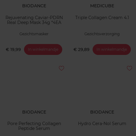
BIODANCE
MEDICUBE
Rejuvenating Caviar-PDRN
Triple Collagen Cream 4.1
Real Deep Mask 34g *4EA
Gezichtsmasker
Gezichtsverzorging
€ 19,99
€ 29,89
In winkelmandje
In winkelmandje
BIODANCE
BIODANCE
Pore Perfecting Collagen
Hydro Cera-Nol Serum
Peptide Serum