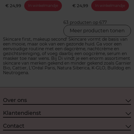
€ 24,99
€ 24,99
In winkelmandje
In winkelmandje
63 producten op 677
Meer producten tonen
Skincare first, makeup second! Skincare vormt de basis van
een mooie, maar ook van een gezonde huid. Ga voor een
eenvoudige routine met een dagcrème, nachtcrème en
gezichtsreiniging, of voeg daarbij een oogcrème, serum en
masker toe naar wens. Bij Di vindt je een enorm assortiment
skincare van merken gekend en minder gekend zoals Garnier
Bio, Cattier, L'Oréal Paris, Natura Siberica, K-GLO, Bulldog en
Neutrogena.
Over ons
Klantendienst
Contact