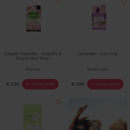
Copper Peptides - Depuffs &
Lavender - Calming
Evens Skin Tone
Patches
Sheet mask
€ 3,99
€ 3,99
In winkelmandje
In winkelmandje