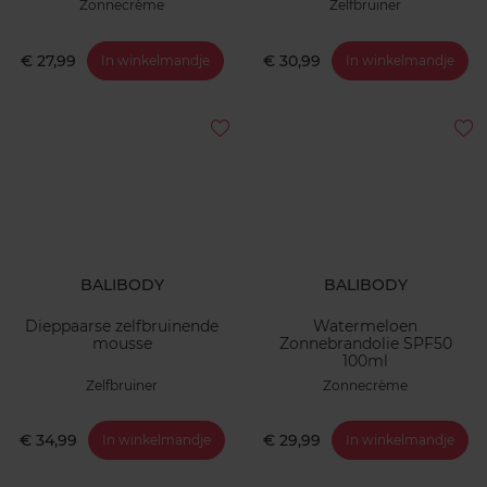
Zonnecrème
Zelfbruiner
€ 27,99
€ 30,99
In winkelmandje
In winkelmandje
BALIBODY
BALIBODY
Dieppaarse zelfbruinende
Watermeloen
mousse
Zonnebrandolie SPF50
100ml
Zelfbruiner
Zonnecrème
€ 34,99
€ 29,99
In winkelmandje
In winkelmandje