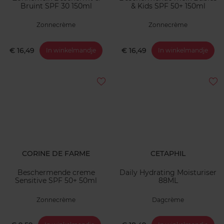
Bruint SPF 30 150ml
& Kids SPF 50+ 150ml
Zonnecrème
Zonnecrème
€ 16,49
€ 16,49
In winkelmandje
In winkelmandje
CORINE DE FARME
CETAPHIL
Beschermende creme
Daily Hydrating Moisturiser
Sensitive SPF 50+ 50ml
88ML
Zonnecrème
Dagcrème