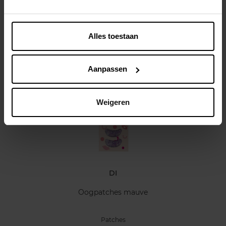
Kenmerken
Alles toestaan
Klantereview
Aanpassen
Nog iets vergeten ?
Weigeren
DI
Oogpatches mauve
Patches