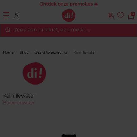
Ontdek onze promoties ☀️
0
Zoek een product, een merk…...
Home
Shop
Gezichtsverzorging
Kamillewater
Merk
Reviews
Kamillewater
Bloemenwater