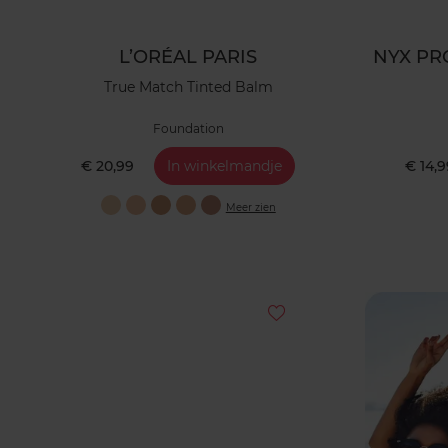
L’ORÉAL PARIS
NYX PR
True Match Tinted Balm
Foundation
€ 20,99
In winkelmandje
€ 14,
Meer zien