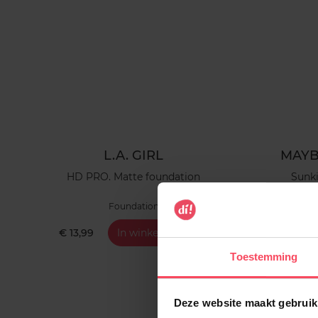
L.A. GIRL
MAYB
HD PRO. Matte foundation
Sunki
Foundation
€ 13,99
In winkelmandje
€ 11,9
Toestemming
Deze website maakt gebruik
2e-60%