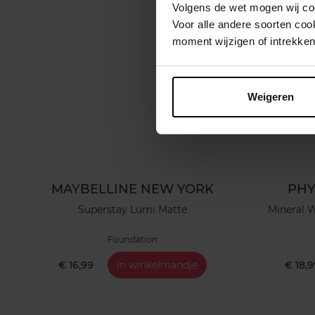
Volgens de wet mogen wij cook
Voor alle andere soorten co
moment wijzigen of intrekken
Weigeren
MAYBELLINE NEW YORK
PHY
Superstay Lumi Matte
Mineral 
Foundation
€ 16,99
In winkelmandje
€ 18,