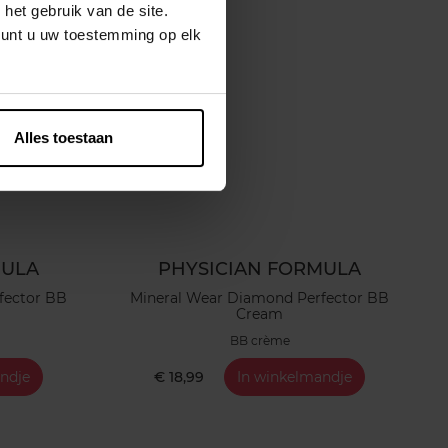
het gebruik van de site.
kunt u uw toestemming op elk
Alles toestaan
MULA
PHYSICIAN FORMULA
fector BB
Mineral Wear Diamond Perfector BB
Cream
BB crème
ndje
€ 18,99
In winkelmandje