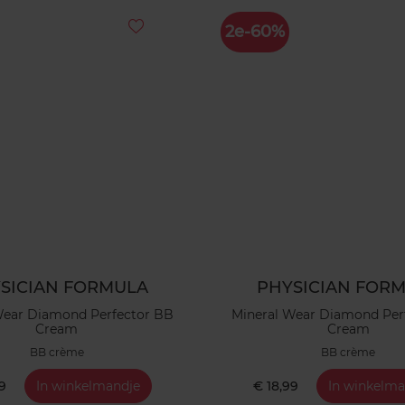
2e-60%
SICIAN FORMULA
PHYSICIAN FOR
Wear Diamond Perfector BB
Mineral Wear Diamond Per
Cream
Cream
BB crème
BB crème
99
In winkelmandje
€ 18,99
In winkelma