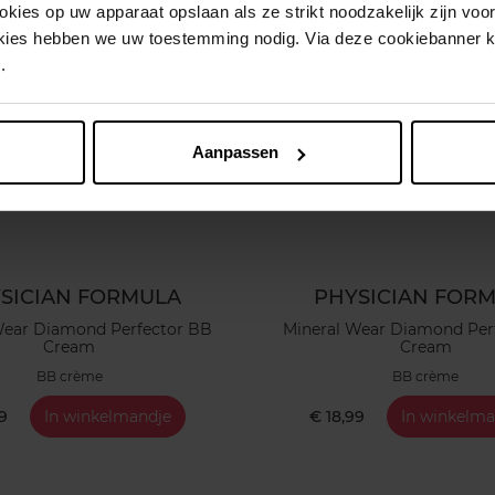
ies op uw apparaat opslaan als ze strikt noodzakelijk zijn voor 
okies hebben we uw toestemming nodig. Via deze cookiebanner 
.
Aanpassen
SICIAN FORMULA
PHYSICIAN FOR
Wear Diamond Perfector BB
Mineral Wear Diamond Per
Cream
Cream
BB crème
BB crème
99
In winkelmandje
€ 18,99
In winkelma