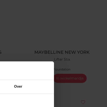
S
MAYBELLINE NEW YORK
Lifter Stix
Foundation
ndje
€ 11,99
In winkelmandje
Over
2e-60%