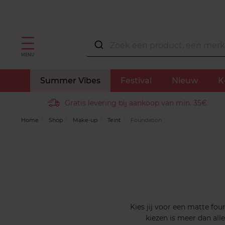
MENU
Summer Vibes
Festival
Nieuw
K
Gratis levering bij aankoop van min. 35€.
Home
Shop
Make-up
Teint
Foundation
Kies jij voor een matte fou
kiezen is meer dan all