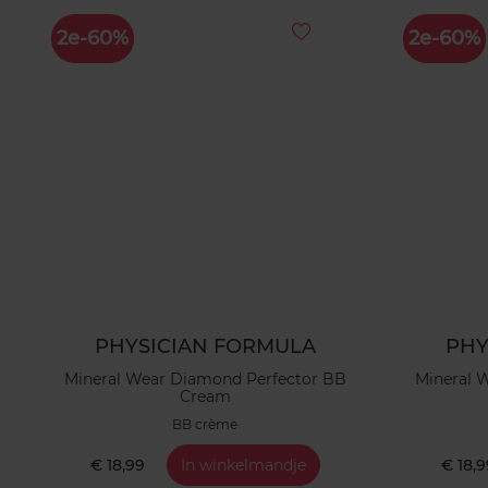
2e-60%
2e-60%
PHYSICIAN FORMULA
PHY
Mineral Wear Diamond Perfector BB
Mineral 
Cream
BB crème
€ 18,99
In winkelmandje
€ 18,