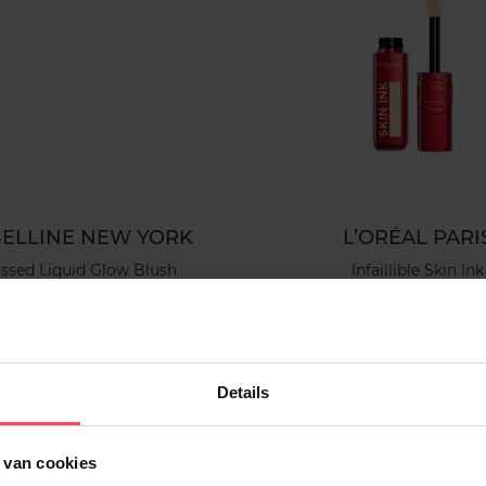
ELLINE NEW YORK
L’ORÉAL PARI
ssed Liquid Glow Blush
Infaillible Skin Ink
Blush
Foundation
9
In winkelmandje
€ 18,99
In winkelma
Details
 van cookies
2e-60%