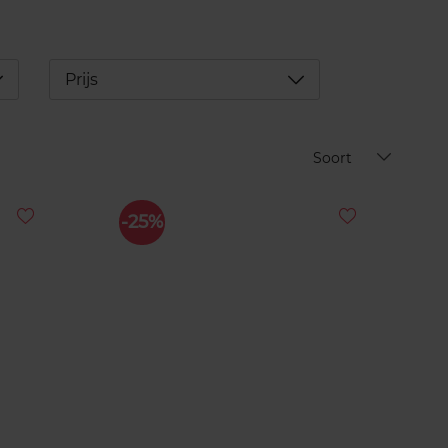
éplier
Déplier
Prijs
Soort
-25%