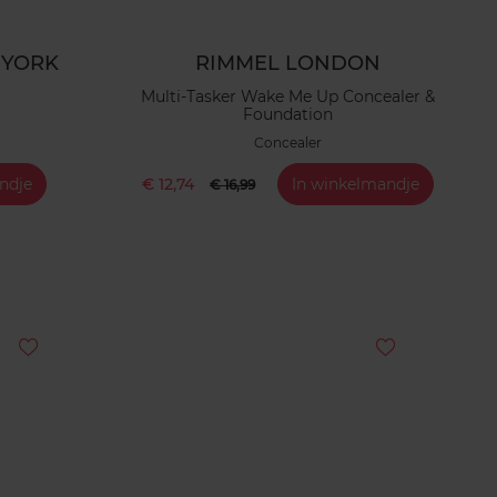
 YORK
RIMMEL LONDON
Multi-Tasker Wake Me Up Concealer &
Foundation
Concealer
ndje
€ 12,74
In winkelmandje
€ 16,99