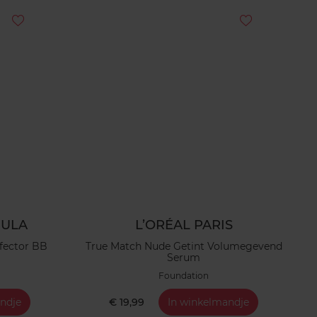
MULA
L’ORÉAL PARIS
fector BB
True Match Nude Getint Volumegevend
Serum
Foundation
ndje
€ 19,99
In winkelmandje