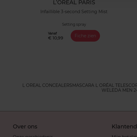
L’ORÉAL PARIS
Infaillible 3-second Setting Mist
Setting spray
Vanaf
Fiche zien
€ 10,99
L OREAL CONCEALERS
MASCARA L ORÉAL TELESCO
WELEDA MEN 2
Over ons
Klantend
Onze geschiedenis
Mijn betali