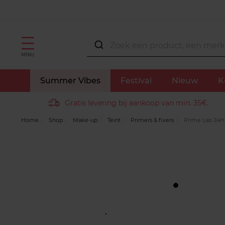
MENU
Summer Vibes
Festival
Nieuw
K
Gratis levering bij aankoop van min. 35€.
Home
Shop
Make-up
Teint
Primers & fixers
Prime Lab 24H 