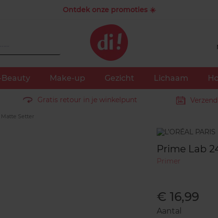
Ontdek onze promoties ☀️
-Beauty
Make-up
Gezicht
Lichaam
Ho
Gratis retour in je winkelpunt
Verzend
Matte Setter
Merk
Prime Lab 2
Primer
€ 16,99
Aantal