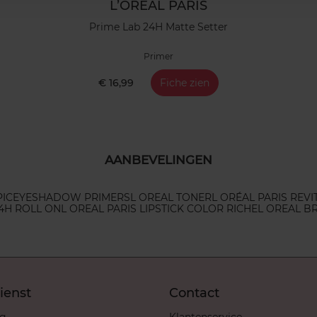
L’ORÉAL PARIS
Prime Lab 24H Matte Setter
Primer
€ 16,99
Fiche zien
AANBEVELINGEN
PIC
EYESHADOW PRIMERS
L OREAL TONER
L ORÉAL PARIS REVI
4H ROLL ON
L OREAL PARIS LIPSTICK COLOR RICHE
L OREAL BR
ienst
Contact
ng
Klantenservice