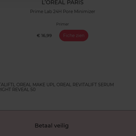
L’ORÉAL PARIS
Prime Lab 24H Pore Minimizer
Primer
€ 16,99
Fiche zien
TALIFT
L OREAL MAKE UP
L OREAL REVITALIFT SERUM
IGHT REVEAL 50
Betaal veilig