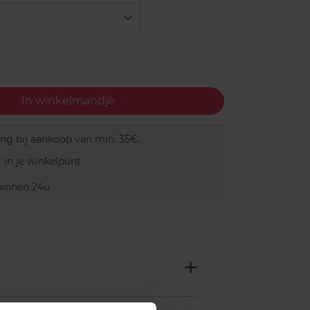
In winkelmandje
ing bij aankoop van min. 35€.
 in je winkelpunt
innen 24u