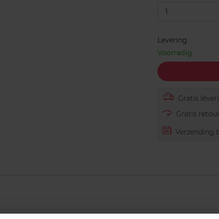
1
Levering
Voorradig
Gratis lever
Gratis retour
Verzending b