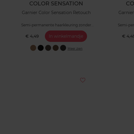
COLOR SENSATION
CO
Garnier Color Sensation Retouch
Garnier
Semi-permanente haarkleuring zonder
Semi-per
ammoniak
€ 4,49
In winkelmandje
€ 4,4
Meer zien