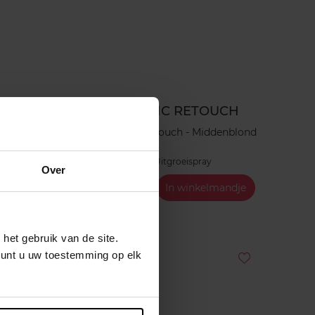
CH
MAGIC RETOUCH
erbruin
Magic Retouch - Middenblond
ing
Uitgroeispray
Over
ndje
€ 11,99
In winkelmandje
het gebruik van de site.
kunt u uw toestemming op elk