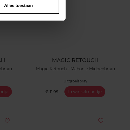
Alles toestaan
CH
MAGIC RETOUCH
nbruin
Magic Retouch - Mahonie Middenbruin
Uitgroeispray
ndje
€ 11,99
In winkelmandje