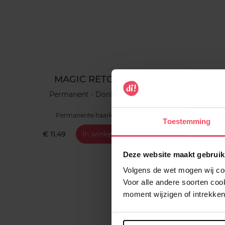
MAGIC RETOUCH
M
Permanent - Donkerbruin
Permanente haarkleuring
Pe
Toestemming
€ 11,49
In winkelmandje
€ 11,4
Deze website maakt gebruik
Volgens de wet mogen wij cook
Voor alle andere soorten co
moment wijzigen of intrekken