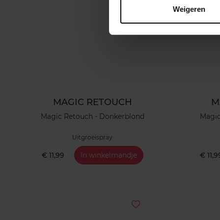
Weigeren
MAGIC RETOUCH
M
Magic Retouch - Donkerblond
Magic
Uitgroeispray
€ 11,99
In winkelmandje
€ 11,9