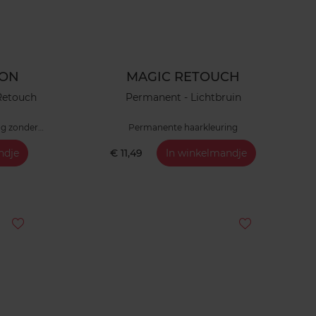
ION
MAGIC RETOUCH
 Retouch
Permanent - Lichtbruin
ng zonder
Permanente haarkleuring
ndje
€ 11,49
In winkelmandje