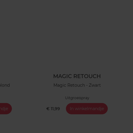
MAGIC RETOUCH
blond
Magic Retouch - Zwart
Uitgroeispray
ndje
€ 11,99
In winkelmandje