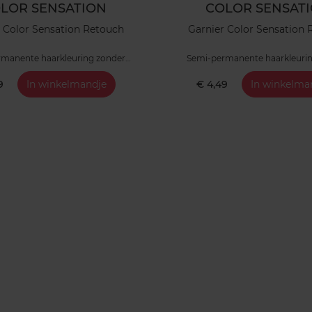
LOR SENSATION
COLOR SENSAT
 Color Sensation Retouch
Garnier Color Sensation
manente haarkleuring zonder
Semi-permanente haarkleuri
ammoniak
ammoniak
9
In winkelmandje
€ 4,49
In winkelma