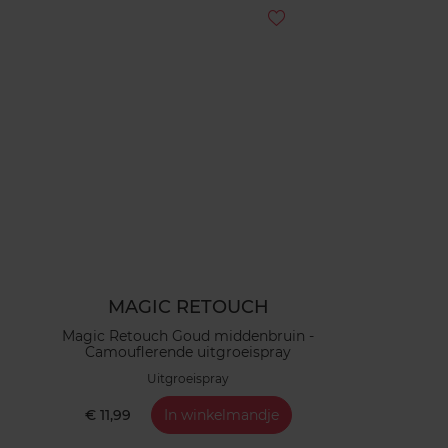
MAGIC RETOUCH
Magic Retouch Goud middenbruin -
Camouflerende uitgroeispray
Uitgroeispray
€ 11,99
In winkelmandje