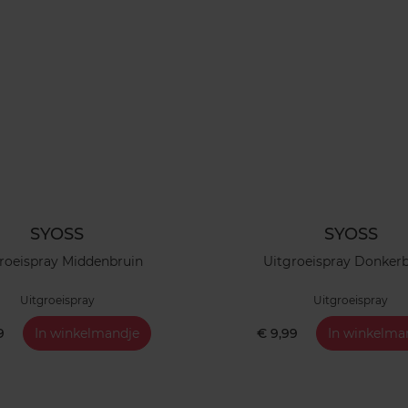
SYOSS
SYOSS
roeispray Middenbruin
Uitgroeispray Donker
Uitgroeispray
Uitgroeispray
9
In winkelmandje
€ 9,99
In winkelma