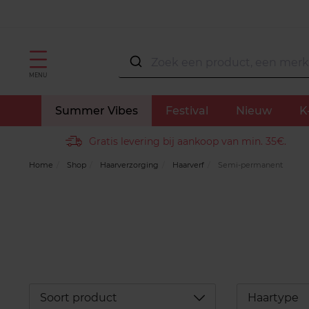
MENU
Summer Vibes
Festival
Nieuw
K
Gratis levering bij aankoop van min. 35€.
Home
Shop
Haarverzorging
Haarverf
Semi-permanent
Déplier
Soort product
Haartype