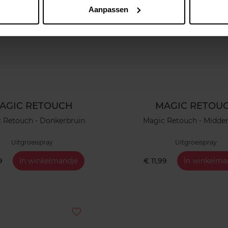
Aanpassen
AGIC RETOUCH
MAGIC RETOU
 Retouch - Donkerbruin
Magic Retouch - Midde
Uitgroeispray
Uitgroeispray
9
In winkelmandje
€ 11,99
In winkelma