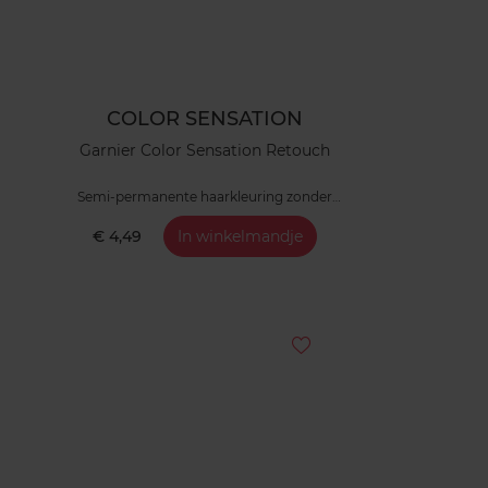
COLOR SENSATION
Garnier Color Sensation Retouch
Semi-permanente haarkleuring zonder
ammoniak
€ 4,49
In winkelmandje