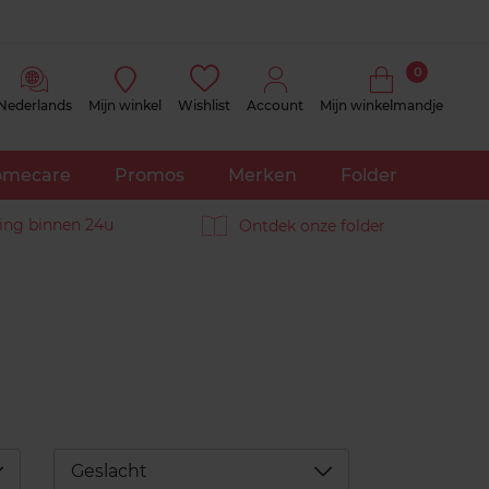
0
Nederlands
Mijn winkel
Wishlist
Account
Mijn winkelmandje
mecare
Promos
Merken
Folder
ing binnen 24u
Ontdek onze folder
éplier
Déplier
Geslacht