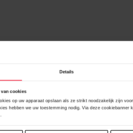
AGIC RETOUCH
MAGIC RETOU
Permanent - Donkerblond
Permanent - Donk
rmanente haarkleuring
Permanente haarkleur
Details
9
In winkelmandje
€ 11,49
In winkelma
 van cookies
ies op uw apparaat opslaan als ze strikt noodzakelijk zijn voor 
okies hebben we uw toestemming nodig. Via deze cookiebanner 
.