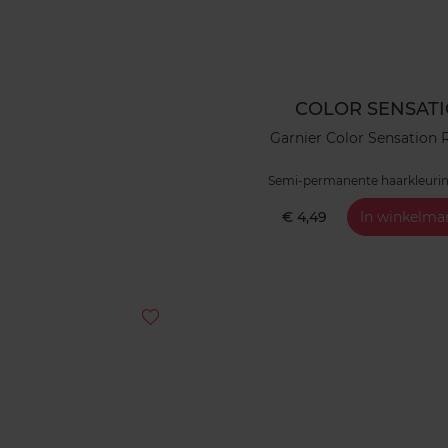
COLOR SENSAT
Garnier Color Sensation
Semi-permanente haarkleuri
ammoniak
€ 4,49
In winkelma