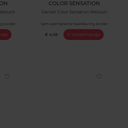
ION
COLOR SENSATION
 Retouch
Garnier Color Sensation Retouch
ng zonder
Semi-permanente haarkleuring zonder
ammoniak
ndje
€ 4,49
In winkelmandje