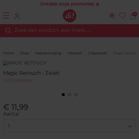
Ontdek onze promoties ☀️
0
Zoek een product, een merk…...
Home
Shop
Haarverzorging
Haarverf
Uitgroeiset
Magic Retouch 
Merk
Reviews
Magic Retouch - Zwart
Uitgroeispray
€ 11,99
Aantal
1