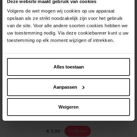
Deze website maakt gebruik van cookies
Kenmerken
Volgens de wet mogen wij cookies op uw apparaat
Klantereview
opslaan als ze strikt noodzakelijk zijn voor het gebruik
van de site. Voor alle andere soorten cookies hebben we
Nog iets vergeten ?
uw toestemming nodig. Via deze cookiebanner kunt u uw
toestemming op elk moment wijzigen of intrekken.
Alles toestaan
Aanpassen
MAGIC RETOUCH
Magic Retouch - Middenblond
Weigeren
Uitgroeispray
€ 11,99
Fiche zien