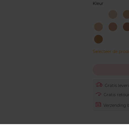
Kleur
001
010
FAIR
Light
-
PORCELAIN
Porcela
N
300
301
Sand
-
Warm
Honey
NOISETTE
501
Selecteer de pro
Gratis lever
Gratis retour
Verzending b