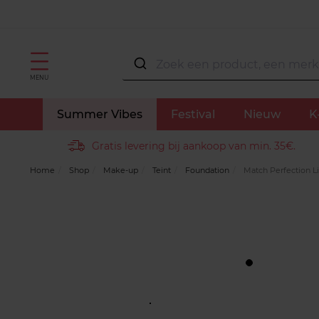
MENU
Summer Vibes
Festival
Nieuw
K
Gratis levering bij aankoop van min. 35€.
Home
Shop
Make-up
Teint
Foundation
Match Perfection L