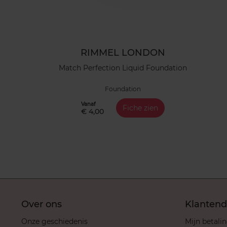
RIMMEL LONDON
Match Perfection Liquid Foundation
Foundation
Vanaf
Fiche zien
€ 4,00
Over ons
Klantend
Onze geschiedenis
Mijn betali