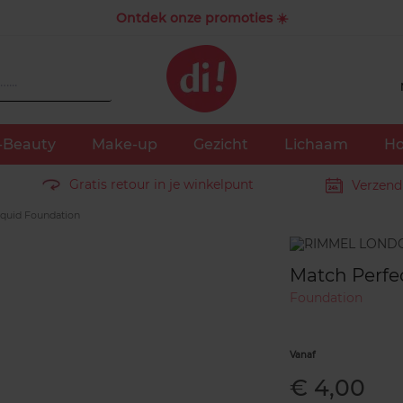
Ontdek onze promoties ☀️
-Beauty
Make-up
Gezicht
Lichaam
Ho
Gratis retour in je winkelpunt
Verzend
iquid Foundation
Merk
Match Perfe
Foundation
Vanaf
€ 4,00