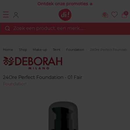
Ontdek onze promoties ☀️
0
Zoek een product, een merk…...
Home
Shop
Make-up
Teint
Foundation
24Ore Perfect Foundation 
Merk
Reviews
24Ore Perfect Foundation - 01 Fair
Foundation