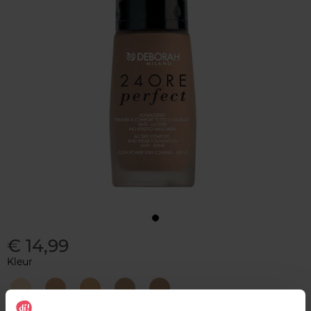
€ 14,99
Kleur
01
02
03
04
05
Fair
True
Caramel
Apricot
Amber