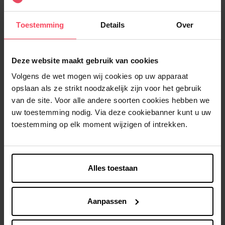
Beige
Beige
Selecteer de productkenmerken
Toestemming
Details
Over
In winkelmandje
Deze website maakt gebruik van cookies
Gratis levering bij aankoop van min. 35€.
Volgens de wet mogen wij cookies op uw apparaat
Gratis retour in je winkelpunt
opslaan als ze strikt noodzakelijk zijn voor het gebruik
Verzending binnen 24u
van de site. Voor alle andere soorten cookies hebben we
uw toestemming nodig. Via deze cookiebanner kunt u uw
toestemming op elk moment wijzigen of intrekken.
Beschrijving
Alles toestaan
Kenmerken
Aanpassen
Klantereview