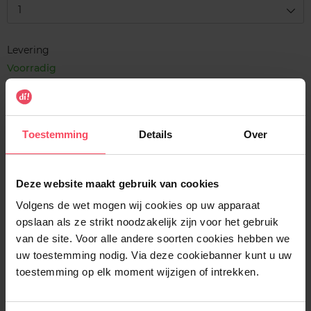
1
Levering
Voorradig
In winkelmandje
Gratis levering bij aankoop van min. 35€.
Toestemming
Details
Over
Gratis retour in je winkelpunt
Verzending binnen 24u
Deze website maakt gebruik van cookies
Volgens de wet mogen wij cookies op uw apparaat
opslaan als ze strikt noodzakelijk zijn voor het gebruik
van de site. Voor alle andere soorten cookies hebben we
uw toestemming nodig. Via deze cookiebanner kunt u uw
Beschrijving
toestemming op elk moment wijzigen of intrekken.
Gebruiksadvies