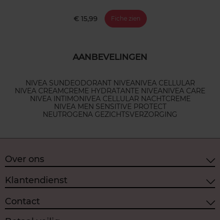
€ 15,99
Fiche zien
AANBEVELINGEN
NIVEA SUN
DEODORANT NIVEA
NIVEA CELLULAR
NIVEA CREAM
CREME HYDRATANTE NIVEA
NIVEA CARE
NIVEA INTIMO
NIVEA CELLULAR NACHTCREME
NIVEA MEN SENSITIVE PROTECT
NEUTROGENA GEZICHTSVERZORGING
Over ons
Klantendienst
Contact