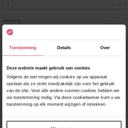
1
Levering
Voorradig
In winkelmandje
Toestemming
Details
Over
Gratis levering bij aankoop van min. 35€.
Gratis retour in je winkelpunt
Deze website maakt gebruik van cookies
Verzending binnen 24u
Volgens de wet mogen wij cookies op uw apparaat
opslaan als ze strikt noodzakelijk zijn voor het gebruik
van de site. Voor alle andere soorten cookies hebben we
uw toestemming nodig. Via deze cookiebanner kunt u uw
toestemming op elk moment wijzigen of intrekken.
Beschrijving
Kenmerken