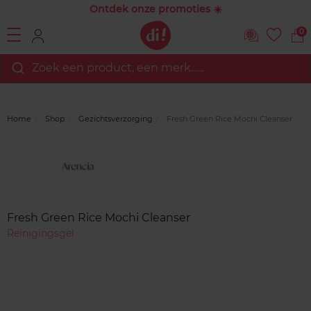
Ontdek onze promoties ☀️
0
Zoek een product, een merk…...
Home
Shop
Gezichtsverzorging
Fresh Green Rice Mochi Cleanser
Merk
Reviews
Fresh Green Rice Mochi Cleanser
Reinigingsgel