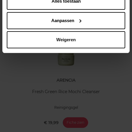
Alles toestaan
Klantereview
Aanpassen
Nog iets vergeten ?
Weigeren
ARENCIA
Fresh Green Rice Mochi Cleanser
Reinigingsgel
€ 19,99
Fiche zien