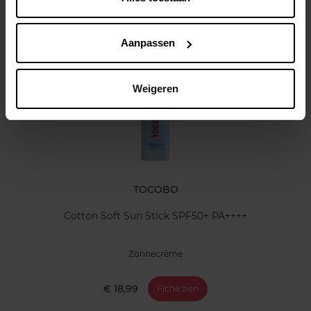
Klantereview
Aanpassen
Nog iets vergeten ?
Weigeren
TOCOBO
Cotton Soft Sun Stick SPF50+ PA++++
Zonnecrème
€ 18,99
Fiche zien