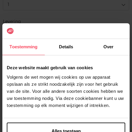
1
Levering
Voorradig
In winkelmandje
Toestemming
Details
Over
Gratis levering bij aankoop van min. 35€.
Gratis retour in je winkelpunt
Deze website maakt gebruik van cookies
Verzending binnen 24u
Volgens de wet mogen wij cookies op uw apparaat
opslaan als ze strikt noodzakelijk zijn voor het gebruik
van de site. Voor alle andere soorten cookies hebben we
uw toestemming nodig. Via deze cookiebanner kunt u uw
toestemming op elk moment wijzigen of intrekken.
Beschrijving
Kenmerken
Alles toestaan