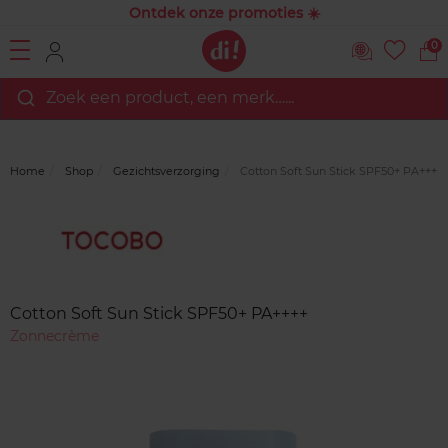
Ontdek onze promoties ☀️
0
Zoek een product, een merk…...
Home
Shop
Gezichtsverzorging
Cotton Soft Sun Stick SPF50+ PA++++
Merk
Reviews
Cotton Soft Sun Stick SPF50+ PA++++
Zonnecrème