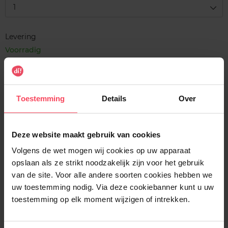
1
Levering
Voorradig
In winkelmandje
Gratis levering bij aankoop van min. 35€.
Toestemming
Details
Over
Gratis retour in je winkelpunt
Verzending binnen 24u
Deze website maakt gebruik van cookies
Volgens de wet mogen wij cookies op uw apparaat
opslaan als ze strikt noodzakelijk zijn voor het gebruik
van de site. Voor alle andere soorten cookies hebben we
uw toestemming nodig. Via deze cookiebanner kunt u uw
Beschrijving
toestemming op elk moment wijzigen of intrekken.
Gebruiksadvies