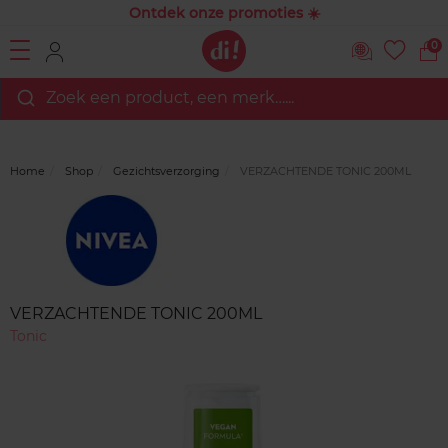
Ontdek onze promoties ☀️
0
Zoek een product, een merk…...
Home
Shop
Gezichtsverzorging
VERZACHTENDE TONIC 200ML
Merk
Reviews
VERZACHTENDE TONIC 200ML
Tonic