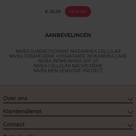
€ 20,29
Fiche zien
AANBEVELINGEN
NIVEA SUN
DEODORANT NIVEA
NIVEA CELLULAR
NIVEA CREAM
CREME HYDRATANTE NIVEA
NIVEA CARE
NIVEA INTIMO
NIVEA SPF 20
NIVEA CELLULAR NACHTCREME
NIVEA MEN SENSITIVE PROTECT
Over ons
Klantendienst
Contact