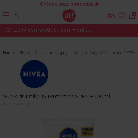
Ontdek onze promoties ☀️
0
Zoek een product, een merk…...
Home
Shop
Gezichtsverzorging
Sun Kids Daily UV Protection SPF50+ 
Merk
Reviews
Sun Kids Daily UV Protection SPF50+ 100ml
Zonnecrème