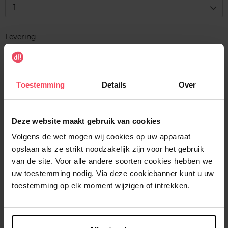
1
Levering
Voorradig
In winkelmandje
Toestemming
Details
Over
Gratis levering bij aankoop van min. 35€.
Gratis retour in je winkelpunt
Deze website maakt gebruik van cookies
Verzending binnen 24u
Volgens de wet mogen wij cookies op uw apparaat
opslaan als ze strikt noodzakelijk zijn voor het gebruik
van de site. Voor alle andere soorten cookies hebben we
uw toestemming nodig. Via deze cookiebanner kunt u uw
toestemming op elk moment wijzigen of intrekken.
Beschrijving
Kenmerken