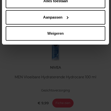
Alles toestaan
Klantereview
Aanpassen
Nog iets vergeten ?
Weigeren
NIVEA
MEN Vloeibare Hydraterende Hydrocare 100 ml
Gezichtsverzorging
€ 9,99
Fiche zien