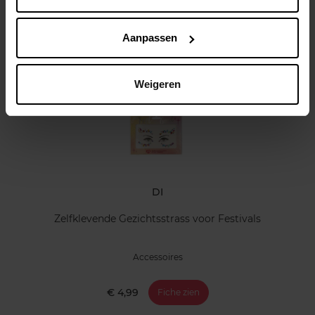
Klantereview
Aanpassen
Nog iets vergeten ?
Weigeren
DI
Zelfklevende Gezichtsstrass voor Festivals
Accessoires
€ 4,99
Fiche zien