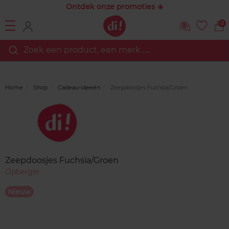
Ontdek onze promoties ☀️
0
Zoek een product, een merk…...
Home
Shop
Cadeau-ideeën
Zeepdoosjes Fuchsia/Groen
Merk
Reviews
Zeepdoosjes Fuchsia/Groen
Opberger
Nieuw