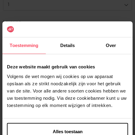
1
Levering
Voorradig
In winkelmandje
Toestemming
Details
Over
Gratis levering bij aankoop van min. 35€.
Deze website maakt gebruik van cookies
Gratis retour in je winkelpunt
Volgens de wet mogen wij cookies op uw apparaat
Verzending binnen 24u
opslaan als ze strikt noodzakelijk zijn voor het gebruik
van de site. Voor alle andere soorten cookies hebben we
uw toestemming nodig. Via deze cookiebanner kunt u uw
toestemming op elk moment wijzigen of intrekken.
Beschrijving
Alles toestaan
Kenmerken