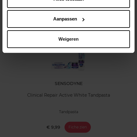
Klantereview
Aanpassen
Nog iets vergeten ?
Weigeren
SENSODYNE
Clinical Repair Active White Tandpasta
Tandpasta
€ 9,99
Fiche zien