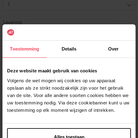
1
Levering
Voorradig
In winkelmandje
Toestemming
Details
Over
Gratis levering bij aankoop van min. 35€.
Gratis retour in je winkelpunt
Deze website maakt gebruik van cookies
Verzending binnen 24u
Volgens de wet mogen wij cookies op uw apparaat
opslaan als ze strikt noodzakelijk zijn voor het gebruik
van de site. Voor alle andere soorten cookies hebben we
uw toestemming nodig. Via deze cookiebanner kunt u uw
toestemming op elk moment wijzigen of intrekken.
Beschrijving
Kenmerken
Alles toestaan