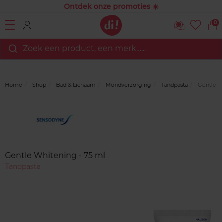
Ontdek onze promoties ☀️
0
Zoek een product, een merk…...
Home
Shop
Bad & Lichaam
Mondverzorging
Tandpasta
Gentle W
Merk
Reviews
Gentle Whitening - 75 ml
Tandpasta