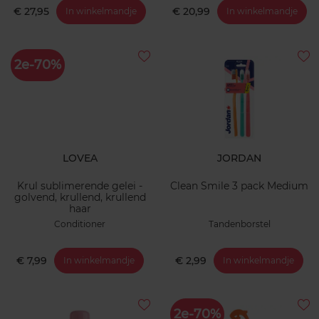
€ 27,95
€ 20,99
In winkelmandje
In winkelmandje
2e-70%
LOVEA
JORDAN
Krul sublimerende gelei -
Clean Smile 3 pack Medium
golvend, krullend, krullend
haar
Conditioner
Tandenborstel
€ 7,99
€ 2,99
In winkelmandje
In winkelmandje
2e-70%