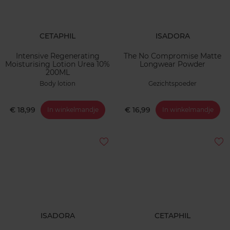
CETAPHIL
ISADORA
Intensive Regenerating
The No Compromise Matte
Moisturising Lotion Urea 10%
Longwear Powder
200ML
Body lotion
Gezichtspoeder
€ 18,99
€ 16,99
In winkelmandje
In winkelmandje
ISADORA
CETAPHIL