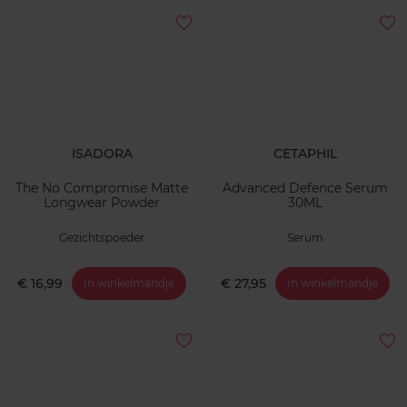
ISADORA
CETAPHIL
The No Compromise Matte
Advanced Defence Serum
Longwear Powder
30ML
Gezichtspoeder
Serum
€ 16,99
€ 27,95
In winkelmandje
In winkelmandje