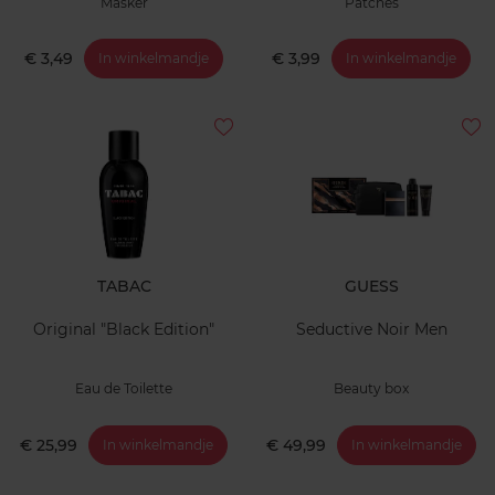
Masker
Patches
€ 3,49
€ 3,99
In winkelmandje
In winkelmandje
TABAC
GUESS
Original "Black Edition"
Seductive Noir Men
Eau de Toilette
Beauty box
€ 25,99
€ 49,99
In winkelmandje
In winkelmandje