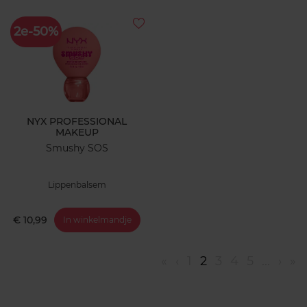
2e-50%
NYX PROFESSIONAL
MAKEUP
Smushy SOS
Lippenbalsem
€ 10,99
In winkelmandje
«
‹
1
2
3
4
5
...
›
»