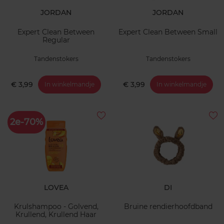
JORDAN
JORDAN
Expert Clean Between
Expert Clean Between Small
Regular
Tandenstokers
Tandenstokers
€ 3,99
€ 3,99
In winkelmandje
In winkelmandje
2e-70%
LOVEA
DI
Krulshampoo - Golvend,
Bruine rendierhoofdband
Krullend, Krullend Haar