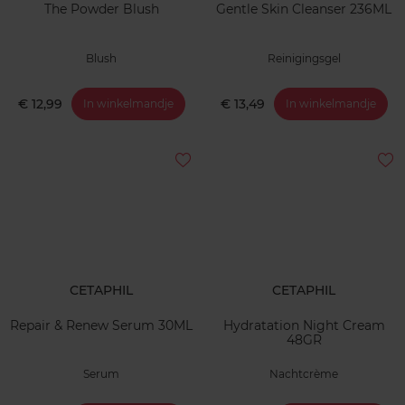
The Powder Blush
Gentle Skin Cleanser 236ML
Blush
Reinigingsgel
€ 12,99
€ 13,49
In winkelmandje
In winkelmandje
CETAPHIL
CETAPHIL
Repair & Renew Serum 30ML
Hydratation Night Cream
48GR
Serum
Nachtcrème