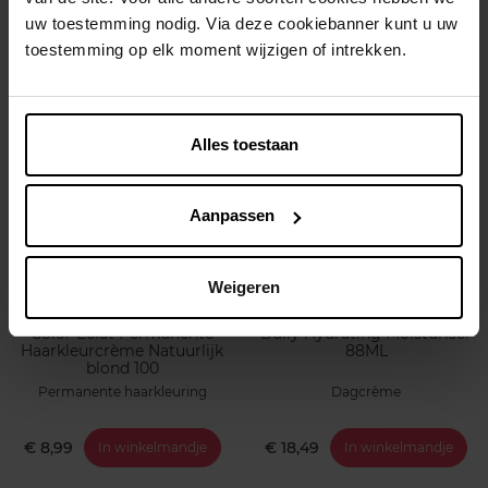
Permanente haarkleuring
Ontkleuring
uw toestemming nodig. Via deze cookiebanner kunt u uw
toestemming op elk moment wijzigen of intrekken.
€ 8,99
€ 9,49
In winkelmandje
In winkelmandje
Alles toestaan
Aanpassen
Weigeren
EUGENE COLOR
CETAPHIL
Color Eclat Permanente
Daily Hydrating Moisturiser
Haarkleurcrème Natuurlijk
88ML
blond 100
Permanente haarkleuring
Dagcrème
€ 8,99
€ 18,49
In winkelmandje
In winkelmandje