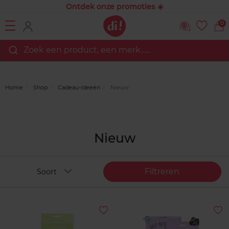
Ontdek onze promoties ☀️
0
Zoek een product, een merk…...
Home
Shop
Cadeau-ideeën
Nieuw
Nieuw
Filtreren
Soort