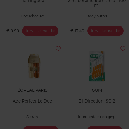
Lid Lingerie
Sheaboter lentefrisheid - 100
ml
Oogschaduw
Body butter
€ 9,99
€ 13,49
In winkelmandje
In winkelmandje
L’ORÉAL PARIS
GUM
Age Perfect Le Duo
Bi-Direction ISO 2
Serum
Interdentale reiniging