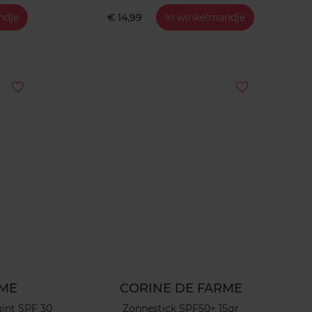
ndje
€ 14,99
In winkelmandje
RME
CORINE DE FARME
int SPF 30
Zonnestick SPF50+ 15gr