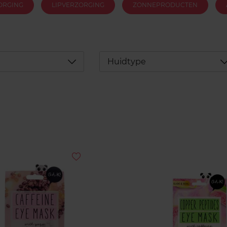
ORGING
LIPVERZORGING
ZONNEPRODUCTEN
Déplier
D
Huidtype