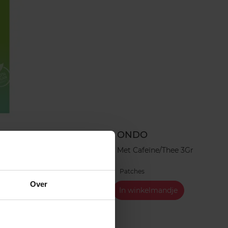
ONDO
Aloë Vera
Oogpatches Met Cafeïne/Thee 3Gr
Patches
Over
ndje
€ 3,99
In winkelmandje