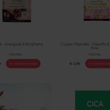
e - Energises & Brightens
Copper Peptides - Depuffs &
Tone
Patches
Patches
9
In winkelmandje
€ 3,99
In winkelma