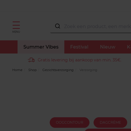
MENU
Summer Vibes
Festival
Nieuw
K
Gratis levering bij aankoop van min. 35€.
Home
Shop
Gezichtsverzorging
Verzorging
OOGCONTOUR
DAGCRÈME