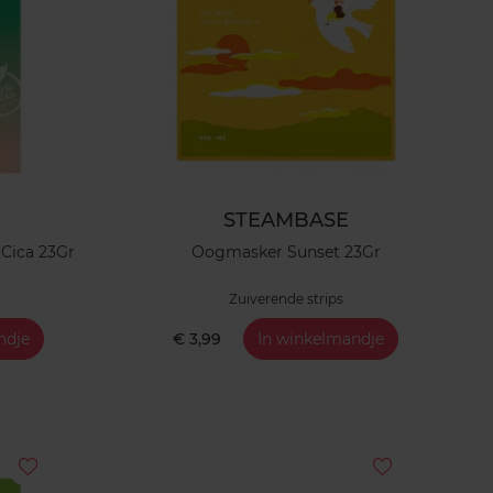
STEAMBASE
Cica 23Gr
Oogmasker Sunset 23Gr
Zuiverende strips
ndje
€ 3,99
In winkelmandje