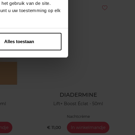
het gebruik van de site.
kunt u uw toestemming op elk
Alles toestaan
DIADERMINE
0ml
Lift+ Boost Éclat - 50ml
Nachtcrème
ndje
€ 11,00
In winkelmandje