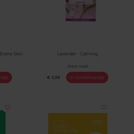
 Evens Skin
Lavender - Calming
Sheet mask
ndje
€ 3,99
In winkelmandje