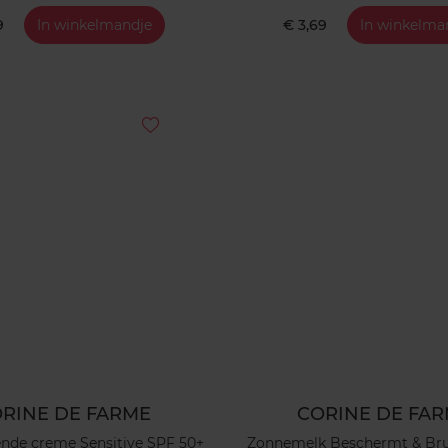
9
In winkelmandje
€ 3,69
In winkelma
RINE DE FARME
CORINE DE FA
de creme Sensitive SPF 50+
Zonnemelk Beschermt & Bru