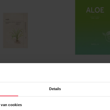
ONDO
BARULAB
Gezichtsmasker Aden Zhi Mu
Vegan Gezichtsmasker Met 
25Ml
23Gr
Masker
Masker
Details
9
In winkelmandje
€ 3,49
In winkelma
 van cookies