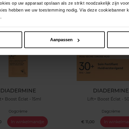
ies op uw apparaat opslaan als ze strikt noodzakelijk zijn voor 
okies hebben we uw toestemming nodig. Via deze cookiebanner 
.
Aanpassen
DIADERMINE
DIADERMINE
ft+ Boost Éclat - 15ml
Lift+ Boost Éclat - 5
Oogcrème
Dagcrème
0
In winkelmandje
€ 11,00
In winkelma