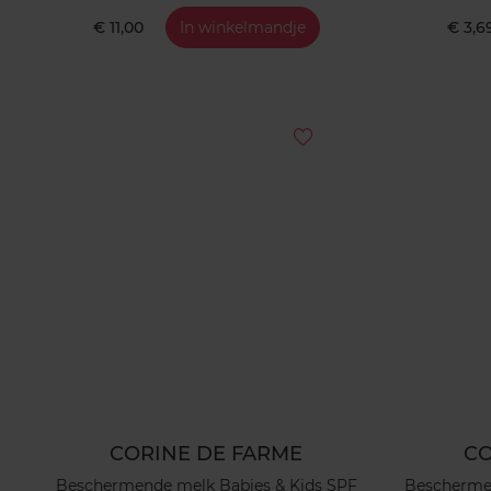
€ 11,00
In winkelmandje
€ 3,6
CORINE DE FARME
CO
Beschermende melk Babies & Kids SPF
Beschermen