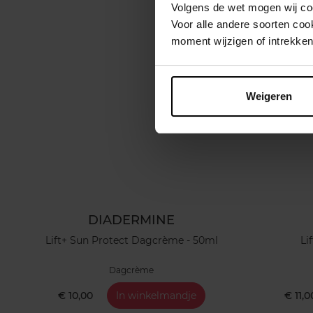
Volgens de wet mogen wij cook
Voor alle andere soorten co
moment wijzigen of intrekken
Weigeren
DIADERMINE
Lift+ Sun Protect Dagcrème - 50ml
Li
Dagcrème
€ 10,00
In winkelmandje
€ 11,0