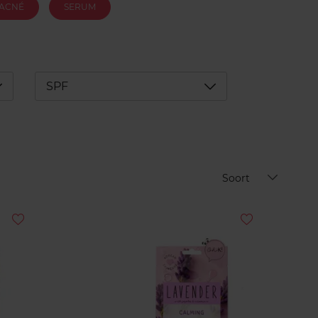
ACNÉ
SERUM
éplier
Déplier
SPF
Soort