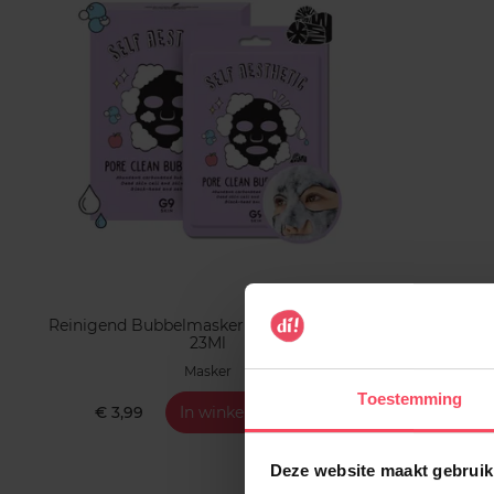
Reinigend Bubbelmasker Voor De Poriën
Liftend 
23Ml
Masker
Toestemming
€ 3,99
In winkelmandje
€ 3,9
Deze website maakt gebruik