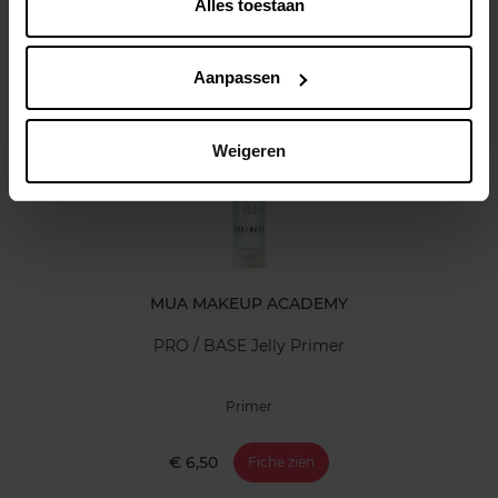
Alles toestaan
Klantereview
Aanpassen
Nog iets vergeten ?
Weigeren
MUA MAKEUP ACADEMY
PRO / BASE Jelly Primer
Primer
€ 6,50
Fiche zien