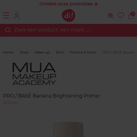
Ontdek onze promoties ☀️
0
Zoek een product, een merk…...
Home
Shop
Make-up
Teint
Primers & fixers
PRO / BASE Banana B
Merk
Reviews
PRO / BASE Banana Brightening Primer
Primer