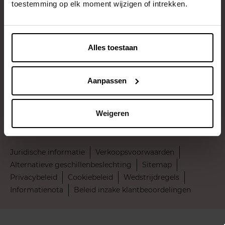
toestemming op elk moment wijzigen of intrekken.
Klantendienst
Contact
Alles toestaan
Betaal veilig
Aanpassen
Levering door
Weigeren
Juridische informatie
Verkoopsvoorwaarden
Alternatieve geschillenbeslechting
Sitemap
Privacybeleid
Cookiebeleid
Wedstrijdregels
Informatienota
Beleid inzake klantbeoordelingen