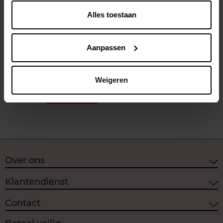
Alles toestaan
BANILA CO
Clean It Zero Pore Clarifying
Aanpassen
Ontschminker
Weigeren
€ 24,99
In winkelmandje
Over ons
Klantendienst
Contact