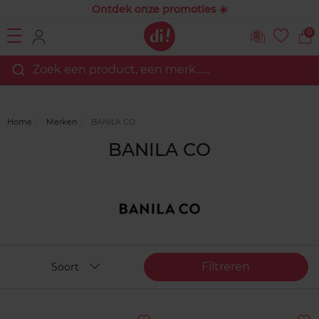
Ontdek onze promoties ☀️
0
Zoek een product, een merk…...
Home
Merken
BANILA CO
BANILA CO
Filtreren
Soort