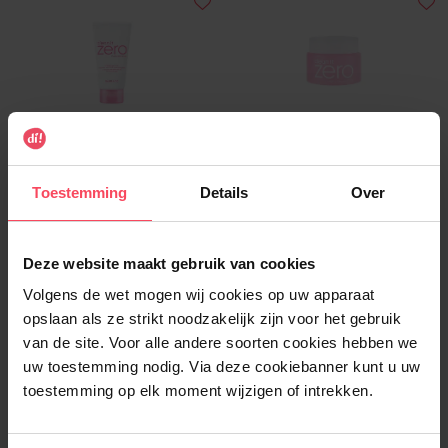
BANILA CO
BANILA CO
Clean It Zero Foam Cleanser
Clean It Zero Original
Toestemming
Details
Over
Cleansing Balm
Ontschminker
Ontschminker
Deze website maakt gebruik van cookies
€ 15,99
€ 24,99
In winkelmandje
In winkelmandje
Volgens de wet mogen wij cookies op uw apparaat
opslaan als ze strikt noodzakelijk zijn voor het gebruik
van de site. Voor alle andere soorten cookies hebben we
uw toestemming nodig. Via deze cookiebanner kunt u uw
toestemming op elk moment wijzigen of intrekken.