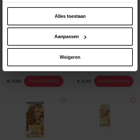
Alles toestaan
BELLE COLOR
BELLE COLOR
Aanpassen
Belle Color - 6.4 Koperblond
Belle Color - 24 Donkerbruin
Honing
Weigeren
Permanente haarkleuring
Permanente haarkleuring
€ 9,99
€ 9,99
In winkelmandje
In winkelmandje