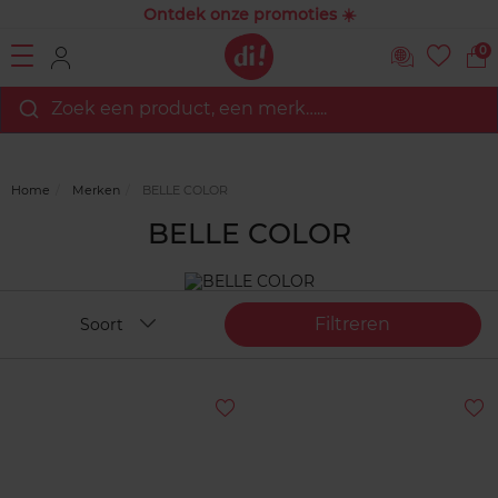
Ontdek onze promoties ☀️
0
Zoek een product, een merk…...
Home
Merken
BELLE COLOR
BELLE COLOR
Filtreren
Soort