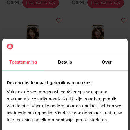
€ 9,99
€ 9,99
In winkelmandje
In winkelmandje
Toestemming
Details
Over
BELLE COLOR
BELLE COLOR
Belle Color - 22 Bruin
Belle Color - 20 Lichtbruin
Deze website maakt gebruik van cookies
Permanente haarkleuring
Permanente haarkleuring
Volgens de wet mogen wij cookies op uw apparaat
opslaan als ze strikt noodzakelijk zijn voor het gebruik
€ 9,99
€ 9,99
In winkelmandje
In winkelmandje
van de site. Voor alle andere soorten cookies hebben we
uw toestemming nodig. Via deze cookiebanner kunt u uw
toestemming op elk moment wijzigen of intrekken.