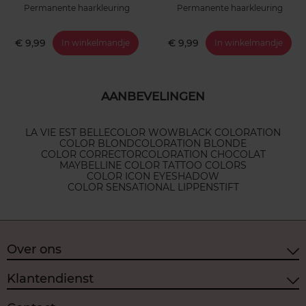
Permanente haarkleuring
Permanente haarkleuring
€ 9,99
€ 9,99
In winkelmandje
In winkelmandje
AANBEVELINGEN
LA VIE EST BELLE
COLOR WOW
BLACK COLORATION
COLOR BLOND
COLORATION BLONDE
COLOR CORRECTOR
COLORATION CHOCOLAT
MAYBELLINE COLOR TATTOO COLORS
COLOR ICON EYESHADOW
COLOR SENSATIONAL LIPPENSTIFT
Over ons
Klantendienst