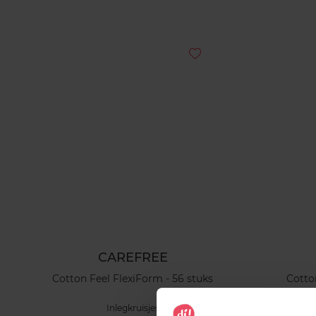
CAREFREE
Cotton Feel FlexiForm - 56 stuks
Cotto
Inlegkruisjes