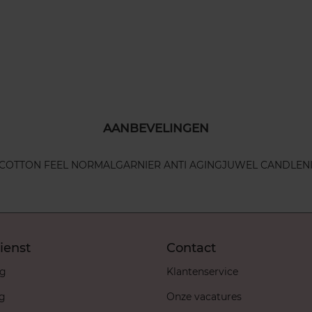
AANBEVELINGEN
 COTTON FEEL NORMAL
GARNIER ANTI AGING
JUWEL CANDLE
N
ienst
Contact
ng
Klantenservice
ng
Onze vacatures