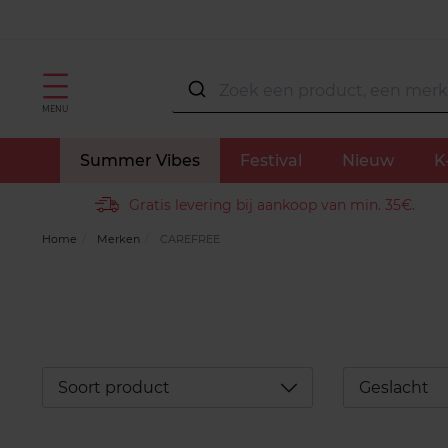
MENU
Summer Vibes
Festival
Nieuw
K
Gratis levering bij aankoop van min. 35€.
Home
Merken
CAREFREE
Déplier
Soort product
Geslacht