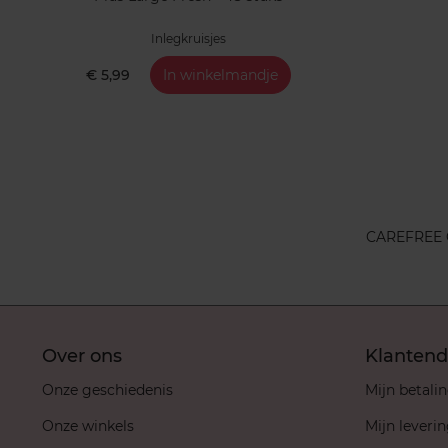
Inlegkruisjes
€ 5,99
In winkelmandje
CAREFREE
Over ons
Klantend
Onze geschiedenis
Mijn betali
Onze winkels
Mijn leveri