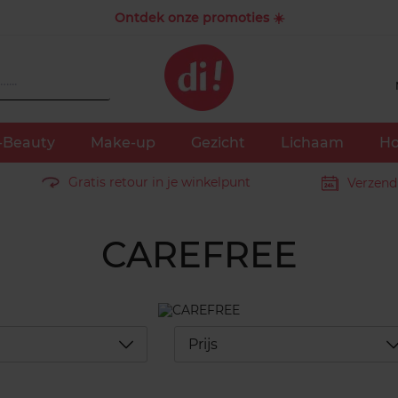
Ontdek onze promoties ☀️
-Beauty
Make-up
Gezicht
Lichaam
Ho
Gratis retour in je winkelpunt
Verzend
CAREFREE
Déplier
D
Prijs