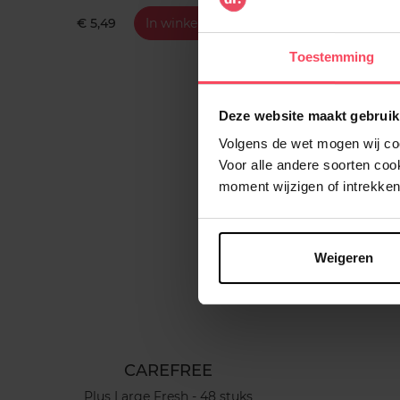
€ 5,49
In winkelmandje
€ 5,9
Toestemming
Deze website maakt gebruik
Volgens de wet mogen wij cook
Voor alle andere soorten co
moment wijzigen of intrekken
Weigeren
CAREFREE
Plus Large Fresh - 48 stuks