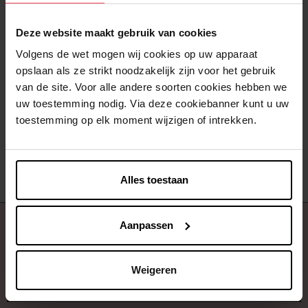
Deze website maakt gebruik van cookies
DAVIDOFF
Volgens de wet mogen wij cookies op uw apparaat
Cool Water Woman
opslaan als ze strikt noodzakelijk zijn voor het gebruik
van de site. Voor alle andere soorten cookies hebben we
uw toestemming nodig. Via deze cookiebanner kunt u uw
Eau de Toilette
toestemming op elk moment wijzigen of intrekken.
€ 25,00
In winkelmandje
Alles toestaan
Aanpassen
Over ons
Klantendienst
Weigeren
Contact