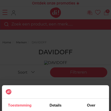
Ontdek onze promoties ☀️
0
Zoek een product, een merk…...
Home
Merken
DAVIDOFF
DAVIDOFF
Filtreren
Soort
Toestemming
Details
Over