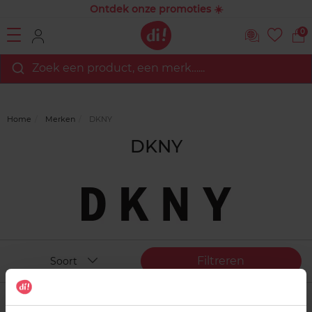
Ontdek onze promoties ☀️
0
Zoek een product, een merk…...
Home
Merken
DKNY
DKNY
Filtreren
Soort