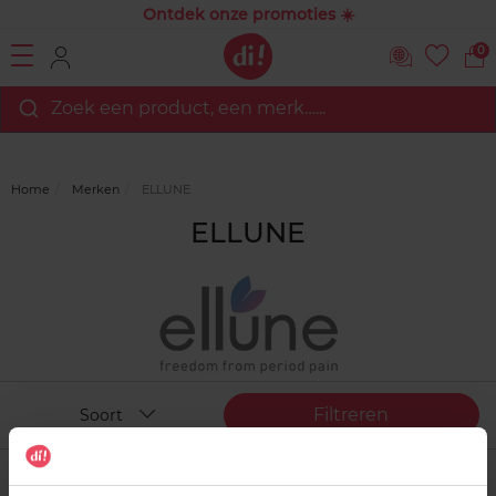
Ontdek onze promoties ☀️
0
Zoek een product, een merk…...
Home
Merken
ELLUNE
ELLUNE
Filtreren
Soort