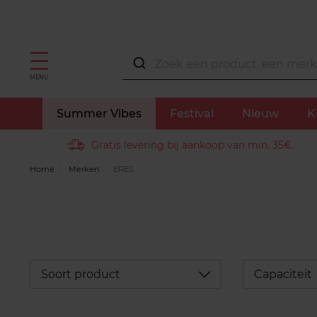
MENU
Summer Vibes
Festival
Nieuw
K
Gratis levering bij aankoop van min. 35€.
Home
Merken
ERES
Déplier
Soort product
Capaciteit