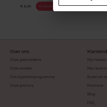
€ 6,49
In winkelmandje
€ 6,4
Over ons
Klantend
Onze geschiedenis
Mijn betali
Onze winkels
Mijn leveri
Ons loyaliteitsprogramma
Ruilen en r
Onze promo's
Promotie
Blog
FAQ