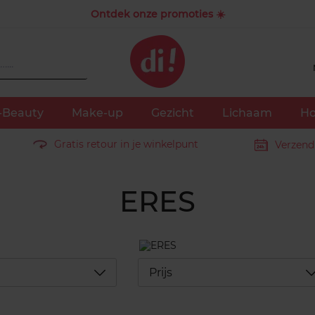
Ontdek onze promoties ☀️
-Beauty
Make-up
Gezicht
Lichaam
Ho
Gratis retour in je winkelpunt
Verzend
ERES
Déplier
D
Prijs