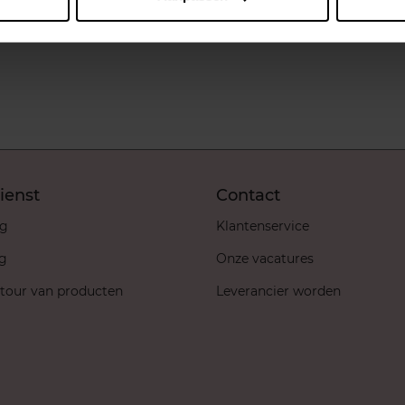
9
In winkelmandje
ienst
Contact
ng
Klantenservice
ng
Onze vacatures
etour van producten
Leverancier worden